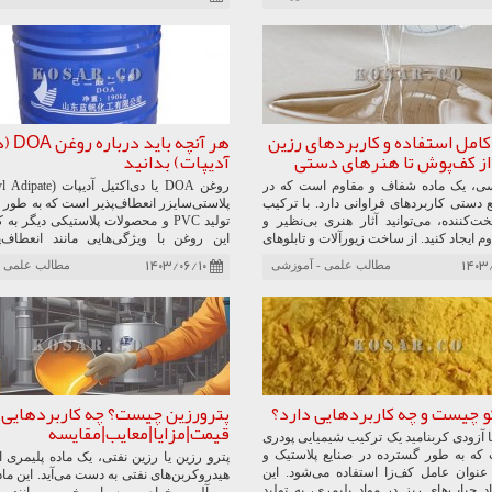
ن ماده به عنوان یک حلال ایمن و موثر،
یاری از حلال‌های شیمیایی خطرناک شده
ن حال، مانند هر ماده شیمیایی دیگری،
مونوپروپیلن گلایکول نیز باید با رعایت نکات
ستانداردهای مشخص انجام شود. در کل،
ن گلایکول یک ماده شیمیایی ارزشمند است
ی از صنایع کاربرد دارد و به بهبود کیفیت و
ولات کمک می‌کند.
کامل استفاده و کاربردهای رزین
هر آنچه 
از کف‌پوش تا هنرهای دستی
آدیپات) بدانید
سی، یک ماده شفاف و مقاوم است که در
ع دستی کاربردهای فراوانی دارد. با ترکیب
پلاستی‌سایزر انعطاف‌پذیر است که به طور 
‌کننده، می‌توانید آثار هنری بی‌نظیر و
تولید PVC و محصولات پلاستیکی دیگر به
ایجاد کنید. از ساخت زیورآلات و تابلوهای
این روغن با ویژگی‌هایی مانند انعطاف‌پذ
ته تا پوشش دادن سطوح و ساخت اشیاء
پایداری حرارتی، مقاومت در برابر سرما و
۱۴۰۳/۰۶/۱۰
۱۴۰۳
مطالب علمی - آموزشی
مطالب علمی -
ین اپوکسی دنیایی از امکانات را پیش روی
برای کاربردهایی همچون تولید محصولا
رد. در این مقاله، با انواع رزین اپوکسی،
فیلم‌های بسته‌بندی و پوشش کابل‌ها من
تفاده از آن و پروژه‌های جذاب با رزین
هنگام خرید روغن DOA، توجه 
محصول، قیمت، تأمین‌کننده معتبر و نیا
کاربردی اهمیت دارد. انتخاب صحیح این روغن
به بهبود کیفیت و دوام محصولات پلاستیکی 
و چیست و چه کاربردهایی دارد؟
پترورزین چیست؟ چه کاربردهایی 
قیمت|مزایا|معایب|مقایسه
ا آزودی کربنامید یک ترکیب شیمیایی پودری
ه به طور گسترده در صنایع پلاستیک و
پترو رزین یا رزین نفتی، یک ماده پلیمری 
عنوان عامل کف‌زا استفاده می‌شود. این
هیدروکربن‌های نفتی به دست می‌آید. این ما
اد حباب‌های ریز در مواد پلیمری، به تولید