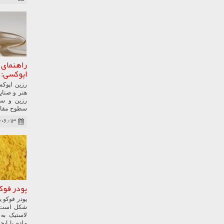
می‌شود. ای
جایگزین بس
است. با ای
استفاده از 
ایمنی و ا
مونوپروپیل
که در بسیار
کارایی محص
راهنمای 
اپوکسی: 
رزین اپوک
هنر و صنای
رزین و سخت
سطوح مقاوم 
رزینی گرف
/۰۶/۱۳
تزئینی، رز
شما می‌گذا
روش‌های اس
آشنا شوید.
پودر فوک
پودر فوکو ی
شکل است ک
لاستیک به 
ماده با ایج