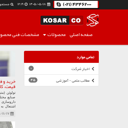
(021) 43462000
۱۴۰۵/۰۵/۱۸
12:19
جستجو
صفحه اصلی
محصولات
مشخصات فنی
محصول
وبلاگ
تمامی موارد
اخبار شرکت
0
مطالب علمی - آموزشی
45
خرید و ف
قیمت، کا
تولوئن (مت
صنایع مخت
داروسازی و
اشتعال به
مواد منف
/۱۱/۱۷
رقیق‌کننده
از مصارف 
رنگ‌ها، لاک