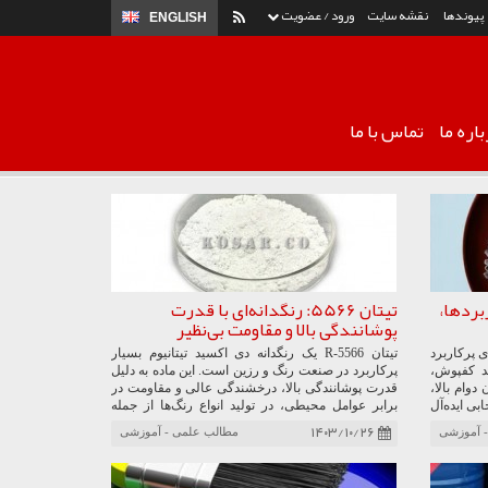
پیوندها
نقشه سایت
ورود / عضویت
ENGLISH
اره ما
تماس با ما
بردها،
تیتان 5566: رنگدانه‌ای با قدرت
پوشانندگی بالا و مقاومت بی‌نظیر
Polyvinyl Chl) ماده‌ای پرکاربرد
تیتان R-5566 یک رنگدانه دی اکسید تیتانیوم بسیار
ید کفپوش،
پرکاربرد در صنعت رنگ و رزین است. این ماده به دلیل
وام بالا،
قدرت پوشانندگی بالا، درخشندگی عالی و مقاومت در
بی ایده‌آل
برابر عوامل محیطی، در تولید انواع رنگ‌ها از جمله
مین‌کننده
رنگ‌های ساختمانی، صنعتی و خودرو استفاده می‌شود.
۱۴۰۳/۱۰/۲۶
 آموزشی
مطالب علمی - آموزشی
.
تیتان R-5566 همچنین در تولید رزین‌های مختلف مانند
اپوکسی، پلی‌یورتان و آکریلیک کاربرد دارد و به بهبود
کیفیت و دوام این محصولات کمک می‌کند.