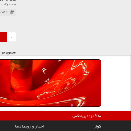
محصولات سب
عایق‌های ح
/۰۵/۱۱
1
«
مجموع موارد: 45 عدد در
360000
دوده پرینتکس V دگوسا :
کوثر
اخبار و رویدادها