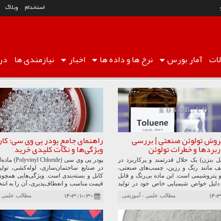
استخدام
وبلاگ
ات
آمار
بورس
نرخ ها
و داده ها
اخبار
نیازمندی ها
درب
روش تولوئن صنعتی | بررسی
راهنمای جامع پودر پی وی سی: کار
ربردها و خطرات تولوئن
ویژگی‌ها و نکات کلیدی خرید
یل بنزن) یک حلال قدرتمند و پرکاربرد در
پودر پی وی سی (oride
لف مانند رنگ و رزین، چسب‌های صنعتی،
در صنایع ساختمان‌سازی، لوله‌کشی، تول
 پتروشیمی است. این ماده بی‌رنگ و قابل
کابل و بسته‌بندی است. ویژگی‌هایی همچون د
 دلیل خواص شیمیایی خاص خود در تولید
قیمت مناسب و انعطاف‌پذیری، آن را به انتخا
جره، جوهرهای چاپ، دباغی چرم و
تبدیل کرده است. نگهداری صحیح و انتخاب تا
۱۴۰۳/۱۰/۳۰
۱۴۰۳
مطالب علمی - آموزشی
مطالب علمی -
‌های رنگ خودرو نیز استفاده می‌شود. یکی
معتبر برای حفظ کیفیت این ماده حیاتی است
عمده تولوئن به عنوان حلال است که در
‌ها، تینرها، ضدعفونی‌کننده‌ها، چسب‌ها و