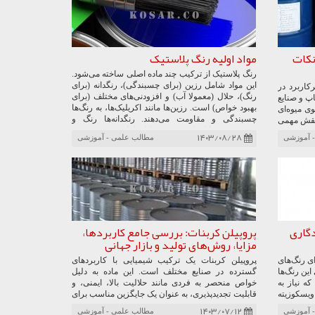
نکات
مواد اولیه رنگ پلاستیک
رنگ پلاستیک از ترکیب چند ماده اصلی ساخته می‌شود.
این مواد شامل رزین (برای چسبندگی)، رنگدانه (برای
کاربرد در
رنگ)، حلال (معمولا آب) و افزودنی‌های مختلف (برای
پ و صنایع
بهبود خواص) است. رزین‌ها مانند اکریلیک‌ها، به رنگ‌ها
وی میوه‌ای
چسبندگی و مقاومت می‌دهند. رنگدانه‌ها رنگ و
 نقش مهمی
پوشش‌دهی را ایجاد می‌کنند. حلال‌ها باعث رقیق شدن
فا می‌کند.
۱۴۰۳/۰۸/۲۸
 آموزشی
مطالب علمی - آموزشی
رنگ و بهبود پخش آن می‌شوند. افزودنی‌ها هم برای
و بوتانول
بهبود خواصی مانند خشک شدن سریع‌تر، مقاومت در
کاربردهای
برابر قارچ و افزایش دوام به رنگ اضافه می‌شوند.
فرآیند تولید رنگ پلاستیک شامل مخلوط کردن، آسیاب
کردن، همگن‌سازی و کنترل کیفیت است. انواع
مختلفی از رنگ پلاستیک وجود دارد که هر کدام برای
کاربرد خاصی مناسب هستند. انتخاب نوع رنگ مناسب
به عواملی مانند سطح مورد نظر، شرایط محیطی و
ماندگاری
پروپیلن کربنات: بررسی جامع کاربردها،
بودجه بستگی دارد.
مزایا، روش‌های تولید و بازار جهانی
وثر برای رنگ‌های
پروپیلن کربنات یک ترکیب شیمیایی با کاربردهای
ین رنگ‌ها
گسترده در صنایع مختلف است. این ماده به دلیل
ه نیاز به
خواص منحصر به فردی مانند حلالیت بالا، ایمنی، و
ویسکوزیته
قابلیت تجدیدپذیری، به عنوان یک جایگزین مناسب برای
ید است.
حلال‌های سنتی شناخته می‌شود. کاربردهای پروپیلن
۱۴۰۳/۰۷/۱۲
 آموزشی
مطالب علمی - آموزشی