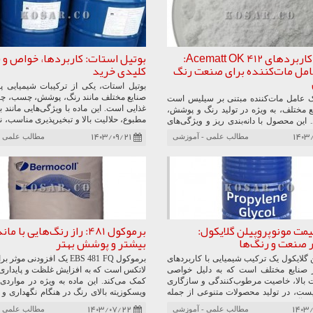
ایشی ناخن کاربرد دارد. همچنین در صنایع
، تولوئن برای تنظیم غلظت و ویسکوزیته به
کار می‌رود. این ماده به‌صورت مخلوط BTX (ترکیبی از
ئن و زایلن) در سوخت برای افزایش عدد
 استفاده قرار می‌گیرد. از دیگر موارد
معرفی و کاربردهای Acematt OK 412:
بوتیل استات: کاربردها، خواص و 
‌توان به تولید بنزین، نایلون، پلاستیک و
امل مات‌کننده برای صنعت رنگ
کلیدی خرید
 اشاره کرد. با وجود کاربردهای گسترده،
وئن برای سلامت انسان و محیط زیست
بوتیل استات، یکی از ترکیبات شیمیایی پر
ده گرفته شود. در این مقاله به بررسی
صنایع مختلف مانند رنگ، پوشش، چسب، چا
ا ۴۱۲ یک عامل مات‌کننده مبتنی بر سیلیس است
 تولوئن، قیمت روز، روش‌های ایمن
غذایی است. این ماده با ویژگی‌هایی مانند ب
ع مختلف، به ویژه در تولید رنگ و پوشش،
 نکات کلیدی برای خرید و فروش تولوئن
مطبوع، حلالیت بالا و تبخیرپذیری مناسب،
. این محصول با دانه‌بندی ریز و ویژگی‌های
ته‌ایم.
در بهبود کیفیت و کارایی محصولات صنعتی ای
ردی چون پراکندگی آسان و تأثیر کم بر
۱۴۰۳/۰۹/۲۱
۱۴۰۳
مطالب علمی - آموزشی
مطالب علمی -
تولید بوتیل استات از واکنش اسید استیک 
 به ایجاد پوشش‌های صاف و یکنواخت کمک
انجام می‌شود و در بازار جهانی به دلیل 
می‌کند. اوکا ۴۱۲ به دلیل سازگاری بالا با انواع رزین‌ها و
گسترده، تقاضای زیادی دارد.
در صنایع مختلف از جمله رنگ‌های مات،
 شفاف، چوب، پلاستیک و پوشش‌های
رد دارد. همچنین، به عنوان یک ماده مناسب
ای الکترونیکی و جوهرهای چاپ شناخته
 این مقاله، به بررسی ویژگی‌ها، مزایا و
این محصول پرداخته‌ایم و راهنمایی‌هایی
یمت مونوپروپیلن گلایکول:
برموکول 481: راز رنگ‌هایی با 
آن به صورت آنلاین و قیمت‌های موجود در
ر صنعت و رنگ‌ها
بیشتر و پوشش بهتر
رائه داده‌ایم.
ن گلایکول یک ترکیب شیمیایی با کاربردهای
برموکول EBS 481 FQ یک افزودنی م
 صنایع مختلف است که به دلیل خواصی
لاتکس است که به افزایش غلظت و پایداری ا
یت بالا، خاصیت مرطوب‌کنندگی و سازگاری
کمک می‌کند. این ماده به ویژه در مواردی ک
ست، در تولید محصولات متنوعی از جمله
ویسکوزیته بالای رنگ در هنگام نگهداری و 
اد آرایشی، رنگ‌ها و پوشش‌ها استفاده
پایین در هنگام استفاده وجود دارد، بسیار مف
۱۴۰۳/۰۷/۲۲
۱۴۰۳
مطالب علمی - آموزشی
مطالب علمی -