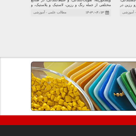
سبندگی،
ویسکوزیته، تقویت‌کنندگی، و غلیظ‌کنندگی، در صنایع
و رزین در
مختلفی از جمله رنگ و رزین، لاستیک و پلاستیک، و
وهر چاپ و
داروسازی، چسب ها، درزگیرها، پوشش ها، لوازم
۱۴۰۳/۰۴/۱۳
 آموزشی
مطالب علمی - آموزشی
ایای پترو
آرایشی و موارد دیگر کاربرد دارد. مزایایی مانند غیر
س بودن و
سمی بودن و تنوع گریدها، آن را به ماده‌ای ارزشمند
تبدیل کرده است. با پیش‌بینی افزایش تقاضا در آینده،
نوآوری‌ها در تولید اروزیل، کاربردهای جدیدی را برای
این ماده شگفت‌انگیز رقم خواهد زد.