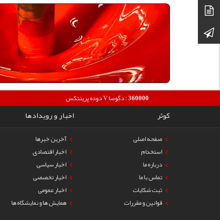
دیتاشیت
کانال تلگرام
OB :
360000
دوده پرینتکس V دگوسا :
کوثر
اخبار و رویدادها
صفحه اصلی
آخرین خبرها
استخدام
اخبار اقتصادی
درباره ما
اخبار سیاسی
تماس با ما
اخبار تخصصی
ثبت شکایات
اخبار عمومی
قوانین و مقررات
همایش ها و نمایشگاه ها