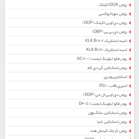
روغن DOA اکیانگ
روغن سویا اپوکسی
روغن دی او پی اکیانگ (DOP)
روغن دی بی پی (DBP)
اسید استئاریک KLK B1802
اسید استئاریک KLK B1810
پودر فکو (بلوینگ ایجنت) AC7000
روغن استابلایزر کی دی کم
استابلیزرپودری
اسپری قالب RS100
روغن دی او پی ال جی (DOP)
پودر فکو (بلوینگ ایجنت) D300L
روغن استابلایزر سانگ وون
روغن استابلایزر نانیا
روغن کرچک کیسان هند