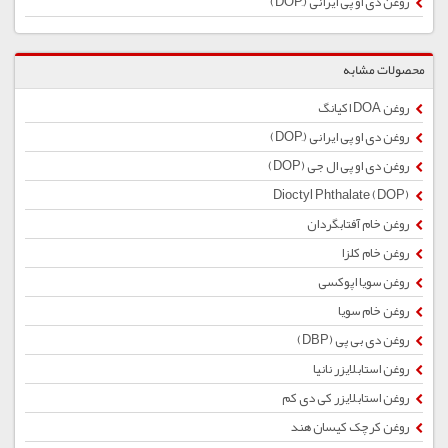
روغن دی او پی ایرانی (ِDOP)
محصولات مشابه
روغن DOA اکیانگ
روغن دی او پی ایرانی (ِDOP)
روغن دی او پی ال جی (DOP)
Dioctyl Phthalate (DOP)
روغن خام آفتابگردان
روغن خام کلزا
روغن سویا اپوکسی
روغن خام سویا
روغن دی بی پی (DBP)
روغن استابلایزر نانیا
روغن استابلایزر کی دی کم
روغن کرچک کیسان هند