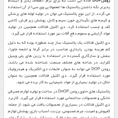
روغنDOP
ماده ایی است که برای نرم، انعطاف پذیر و انبساط
پذیرتر نگه داشتن پلاستیک ها (معمولاً پی وی سی) از آن استفاده
می گردد. از این نوع پلاستیک می توان در تولید لوله های پزشکی
و کیسه های نگهداری خون، سیم و کابل، پوشش زیر فرش، کاشی
کف و چسب استفاده کرد. دی اکتیل فتالات همچنین در تولید
مواد آرایشی و سموم دفع آفات نیز مورد استفاده قرار می گیرد.
دی اکتیل فتالات یک پلاستیک ساز چند منظوره بوده که به دلیل
کم هزینه بودن، پایداری مناسب در برابر گرما و اشعه ماوراء
بنفش و سازگاری گسترده در استفاده با رزین های پلی وینیل
کلراید، در شاخه های مختلف صنعت، شناخته شده می باشد.
روغن DOP می تواند به عنوان مایعات دی الکتریک و هیدرولیک
مورد استفاده قرار گیرد. دی اکتیل فتالات همچنین به عنوان
حلال در تولید بسیاری از مواد شیمیایی به کار برده می شود.
پلاستیک های حاوی روغن DnOP در ساخت و تولید لوازم مصرفی
خانگی و محصولات ساختمانی مورد استفاده قرار می گیرد. کاربرد
دی اکتیل فتالات در بسیاری از محصولات یافت می شود، از جمله:
کفپوش و لمینت، چرم مصنوعی، برزنت، اسباب بازی، پوشش لوازم
التحریر، عایق استخر، مخروط ترافیکی، دستکش وینیل، شلنگ های