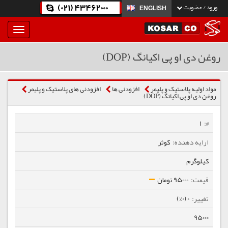
(021) 43462000
ورود / عضویت
ENGLISH
بار
و
بسته
روغن دی او پی اکیانگ (DOP)
نمودن
فهرست
مواد اولیه پلاستیک و پلیمر
افزودنی ها
افزودنی های پلاستیک و پلیمر
روغن دی او پی اکیانگ (DOP)
1
کوثر
کیلوگرم
95000 تومان
0 (0%)
95000