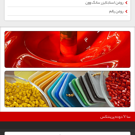
روغن استابلایزر سانگ وون
روغن پالم
360000
دوده پرینتکس V دگوسا :