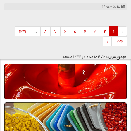
۱۴۰۵/۰۵/۱۵
1231
...
8
7
6
5
4
3
2
1
«
»
1232
مجموع موارد: 18476 عدد در 1232 صفحه