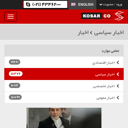
(021) 43462000
ورود / عضویت
ENGLISH
بار
و
بسته
اخبار سیاسی
اخبار
نمودن
فهرست
تمامی موارد
اخبار اقتصادی
19661
اخبار سیاسی
18476
اخبار تخصصی
11074
اخبار عمومی
18899