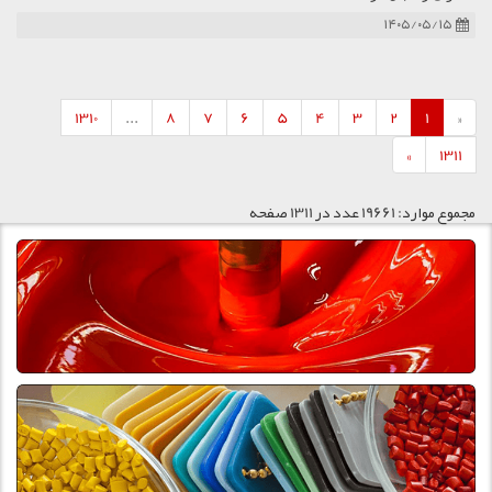
۱۴۰۵/۰۵/۱۵
1310
...
8
7
6
5
4
3
2
1
«
»
1311
مجموع موارد: 19661 عدد در 1311 صفحه