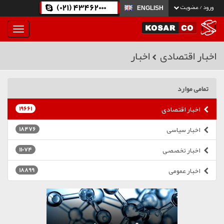
(021) 43462000
ورود / عضویت
ENGLISH
بار
و
بسته
اخبار اقتصادی
اخبار
نمودن
فهرست
تمامی موارد
اخبار اقتصادی
19661
اخبار سیاسی
18476
اخبار تخصصی
11074
اخبار عمومی
18899