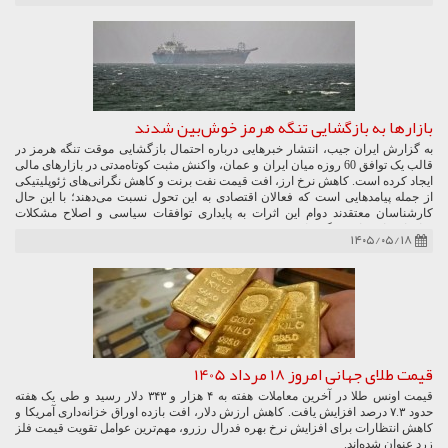
بازارها به بازگشایی تنگه هرمز خوش‌بین شدند
به گزارش ایران جیب، انتشار خبرهایی درباره احتمال بازگشایی موقت تنگه هرمز در
قالب یک توافق 60 روزه میان ایران و عمان، واکنش مثبت کوتاه‌مدتی در بازارهای مالی
ایجاد کرده است. کاهش نرخ ارز، افت قیمت نفت برنت و کاهش نگرانی‌های ژئوپلیتیکی
از جمله پیامدهایی است که فعالان اقتصادی به این تحول نسبت می‌دهند؛ با این حال
کارشناسان معتقدند دوام این اثرات به پایداری توافقات سیاسی و اصلاح مشکلات
ساختاری اقتصاد بستگی دارد.
۱۴۰۵/۰۵/۱۸
قیمت طلای جهانی امروز 18 مرداد 1405
قیمت اونس طلا در آخرین معاملات هفته به ۴ هزار و ۳۴۳ دلار رسید و طی یک هفته
حدود ۷.۳ درصد افزایش یافت. کاهش ارزش دلار، افت بازده اوراق خزانه‌داری آمریکا و
کاهش انتظارات برای افزایش نرخ بهره فدرال رزرو، مهم‌ترین عوامل تقویت قیمت فلز
زرد عنوان شده‌اند.