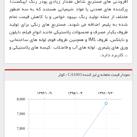
افزودنی های مستربچ شامل مقدار زیادی پودر رنگ (پیگمنت)،
پرکننده های معدنی یا مواد شیمیایی هستند که به سه منظور
مختلف از جمله تولید رنگ، بهبود خواص و یا کاهش قیمت تمام
شده به پلیمر اضافه می شوند. مستربچ های رنگی برای تولید
ظروف یکبار مصرف و محصولات پلاستیکی مانند انواع فیلم، نایلون
و نایلکس، ظروف IML و همچنین ظروف فوم، لوله های ساختمانی،
ورق های پلیمری ، لوله های آب و فاضلاب ، کیسه های پلاستیکی و
... کاربرد دارد.
نمودار قیمت ماهانه ی لیز کننده CA1003 / کوثر
۱۳۹۴/۱۰/۹
۱۳۹۵/۱۰/۴
۱۳۹۶/۰۹/۳۰
8,000
7,900
7,800