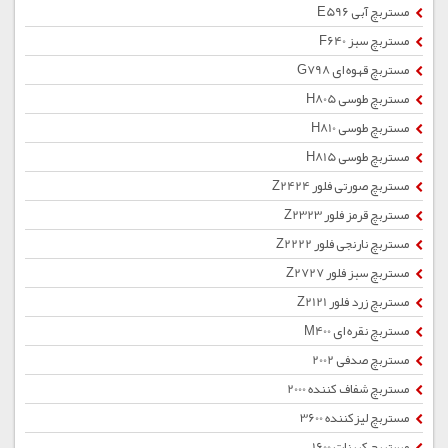
مستربچ آبی E596
مستربچ سبز F640
مستربچ قهوه ای G798
مستربچ طوسی H805
مستربچ طوسی H810
مستربچ طوسی H815
مستربچ صورتی فلور Z2424
مستربچ قرمز فلور Z2323
مستربچ نارنجی فلور Z2222
مستربچ سبز فلور Z2727
مستربچ زرد فلور Z2121
مستربچ نقره ای M400
مستربچ صدفی 2002
مستربچ شفاف کننده 2000
مستربچ لیزکننده 3600
مستربچ کربنات 1600