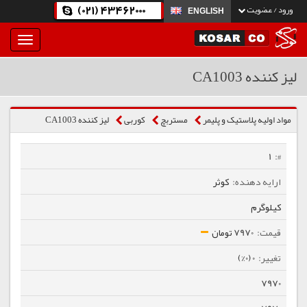
(021) 43462000
ورود / عضویت
ENGLISH
بار
و
بسته
لیز کننده CA1003
نمودن
فهرست
مواد اولیه پلاستیک و پلیمر
مستربچ
كوربی
لیز کننده CA1003
1
کوثر
کیلوگرم
7970 تومان
0 (0%)
7970