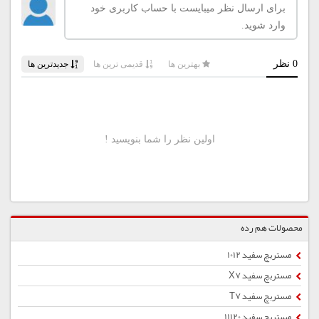
محصولات هم رده
مستربچ سفید 1012
مستربچ سفید X7
مستربچ سفید T7
مستربچ سفید 11120