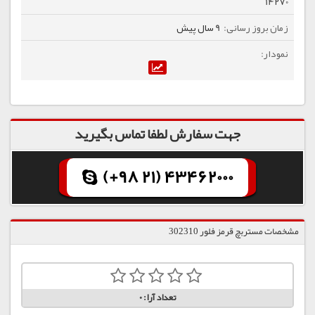
14270
9 سال پیش
جهت سفارش لطفا تماس بگیرید
(+98 21) 43462000
مشخصات مستربچ قرمز فلور 302310
تعداد آرا:
0