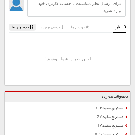
محصولات هم رده
مستربچ سفید 1012
مستربچ سفید X7
مستربچ سفید T7
مستربچ سفید 11120