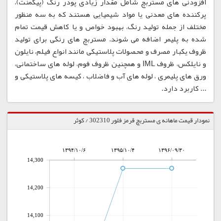
افزودنی های مستربچ شامل مقدار زیادی پودر رنگ (پیگمنت)،
پرکننده های معدنی یا مواد شیمیایی هستند که به سه منظور
مختلف از جمله تولید رنگ، بهبود خواص و یا کاهش قیمت تمام
شده به پلیمر اضافه می شوند. مستربچ های رنگی برای تولید
ظروف یکبار مصرف و محصولات پلاستیکی مانند انواع فیلم، نایلون
و نایلکس، ظروف IML و همچنین ظروف فوم، لوله های ساختمانی،
ورق های پلیمری ، لوله های آب و فاضلاب ، کیسه های پلاستیکی و
... کاربرد دارد.
نمودار قیمت ماهانه ی مستربچ قرمز فلور 302310 / کوثر
۱۳۹۴/۱۰/۶
۱۳۹۵/۱۰/۴
۱۳۹۶/۰۹/۳۰
14,300
14,200
14,100