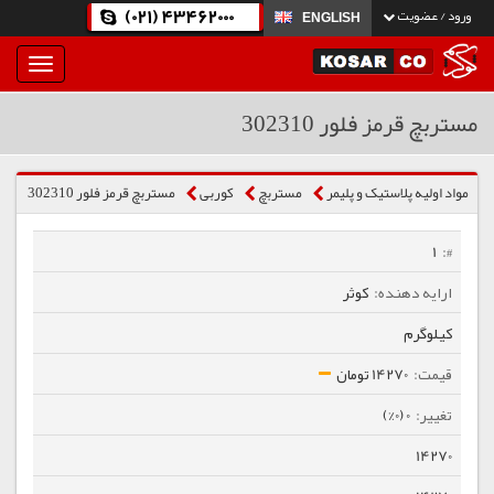
(021) 43462000
ورود / عضویت
ENGLISH
بار
و
بسته
مستربچ قرمز فلور 302310
نمودن
فهرست
مواد اولیه پلاستیک و پلیمر
مستربچ
كوربی
مستربچ قرمز فلور 302310
1
کوثر
کیلوگرم
14270 تومان
0 (0%)
14270