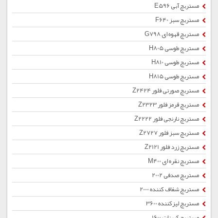
مستربچ آبی E596
مستربچ سبز F640
مستربچ قهوه ای G798
مستربچ طوسی H805
مستربچ طوسی H810
مستربچ طوسی H815
مستربچ صورتی فلور Z2424
مستربچ قرمز فلور Z2323
مستربچ نارنجی فلور Z2222
مستربچ سبز فلور Z2727
مستربچ زرد فلور Z2121
مستربچ نقره ای M400
مستربچ صدفی 2002
مستربچ شفاف کننده 2000
مستربچ لیزکننده 3600
مستربچ کربنات 1600