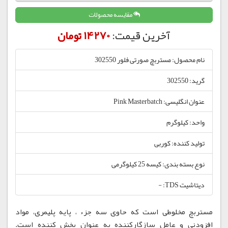
مقایسه محصولات
آخرین قیمت:
14270 تومان
نام محصول: مستربچ صورتی فلور 302550
گرید: 302550
عنوان انگلیسی: Pink Masterbatch
واحد: کیلوگرم
تولید کننده: کوربی
نوع بسته بندی: کیسه 25 کیلوگرمی
دیتاشیت TDS: -
مستربچ مخلوطی است که حاوی سه جزء ، پایه پلیمری، مواد
افزودنی و عامل سازگارکننده به عنوان پخش کننده است.