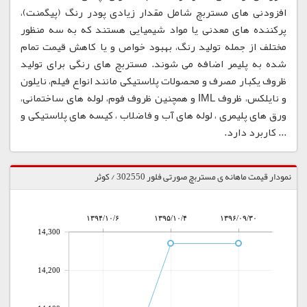
افزودنی های مستربچ شامل مقدار زیادی پودر رنگ (پیگمنت)،
پرکننده های معدنی یا مواد شیمیایی هستند که به سه منظور
مختلف از جمله تولید رنگ، بهبود خواص و یا کاهش قیمت تمام
شده به پلیمر اضافه می شوند. مستربچ های رنگی برای تولید
ظروف یکبار مصرف و محصولات پلاستیکی مانند انواع فیلم، نایلون
و نایلکس، ظروف IML و همچنین ظروف فوم، لوله های ساختمانی،
ورق های پلیمری ، لوله های آب و فاضلاب ، کیسه های پلاستیکی و
... کاربرد دارد.
نمودار قیمت ماهانه ی مستربچ صورتی فلور 302550 / کوثر
۱۳۹۴/۱۰/۶
۱۳۹۵/۱۰/۴
۱۳۹۶/۰۹/۳۰
14,300
14,200