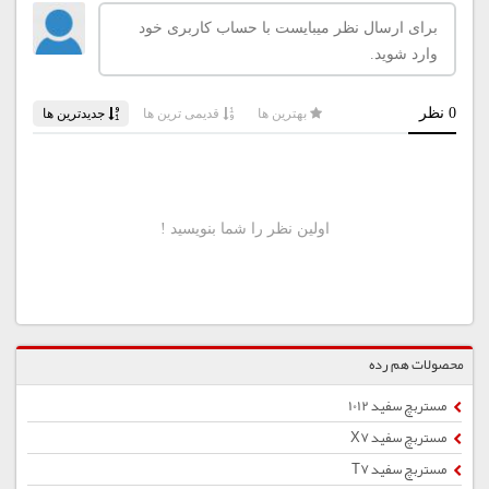
محصولات هم رده
مستربچ سفید 1012
مستربچ سفید X7
مستربچ سفید T7