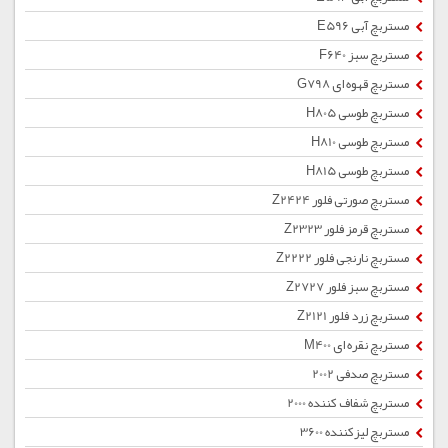
مستربچ آبی E596
مستربچ سبز F640
مستربچ قهوه ای G798
مستربچ طوسی H805
مستربچ طوسی H810
مستربچ طوسی H815
مستربچ صورتی فلور Z2424
مستربچ قرمز فلور Z2323
مستربچ نارنجی فلور Z2222
مستربچ سبز فلور Z2727
مستربچ زرد فلور Z2121
مستربچ نقره ای M400
مستربچ صدفی 2002
مستربچ شفاف کننده 2000
مستربچ لیزکننده 3600