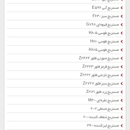
مستربچ آبی E596
مستربچ سبز F640
مستربچ قهوه ای G798
مستربچ طوسی H805
مستربچ طوسی H810
مستربچ طوسی H815
مستربچ صورتی فلور Z2424
مستربچ قرمز فلور Z2323
مستربچ نارنجی فلور Z2222
مستربچ سبز فلور Z2727
مستربچ زرد فلور Z2121
مستربچ نقره ای M400
مستربچ صدفی 2002
مستربچ شفاف کننده 2000
مستربچ لیزکننده 3600