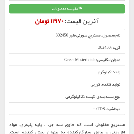
مقایسه محصولات
آخرین قیمت:
11970 تومان
نام محصول: مستربچ صورتی فلور 302450
گرید: 302450
عنوان انگلیسی: Green Masterbatch
واحد: کیلوگرم
تولید کننده: کوربی
نوع بسته بندی: کیسه 25 کیلوگرمی
دیتاشیت TDS: -
مستربچ مخلوطی است که حاوی سه جزء ، پایه پلیمری، مواد
افزودنی و عامل سازگارکننده به عنوان پخش کننده است.