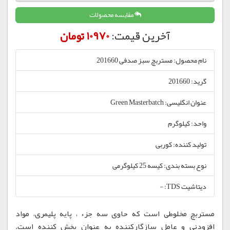
مقایسه محصولات
آخرین قیمت:
10970 تومان
نام محصول: مستربچ سبز صدفی 201660
گرید: 201660
عنوان انگلیسی: Green Masterbatch
واحد: کیلوگرم
تولید کننده: کوربی
نوع بسته بندی: کیسه 25 کیلوگرمی
دیتاشیت TDS: -
مستربچ مخلوطی است که حاوی سه جزء ، پایه پلیمری، مواد
افزودنی و عامل سازگارکننده به عنوان پخش کننده است.