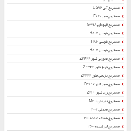
مستربچ آبی E596
مستربچ سبز F640
مستربچ قهوه ای G798
مستربچ طوسی H805
مستربچ طوسی H810
مستربچ طوسی H815
مستربچ صورتی فلور Z2424
مستربچ قرمز فلور Z2323
مستربچ نارنجی فلور Z2222
مستربچ سبز فلور Z2727
مستربچ زرد فلور Z2121
مستربچ نقره ای M400
مستربچ صدفی 2002
مستربچ شفاف کننده 2000
مستربچ لیزکننده 3600