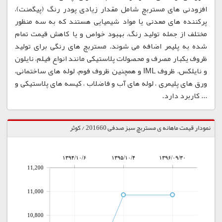
افزودنی های مستربچ شامل مقدار زیادی پودر رنگ (پیگمنت)،
پرکننده های معدنی یا مواد شیمیایی هستند که به سه منظور
مختلف از جمله تولید رنگ، بهبود خواص و یا کاهش قیمت تمام
شده به پلیمر اضافه می شوند. مستربچ های رنگی برای تولید
ظروف یکبار مصرف و محصولات پلاستیکی مانند انواع فیلم، نایلون
و نایلکس، ظروف IML و همچنین ظروف فوم، لوله های ساختمانی،
ورق های پلیمری ، لوله های آب و فاضلاب ، کیسه های پلاستیکی و
... کاربرد دارد.
نمودار قیمت ماهانه ی مستربچ سبز صدفی 201660 / کوثر
۱۳۹۴/۱۰/۶
۱۳۹۵/۱۰/۴
۱۳۹۶/۰۹/۳۰
11,200
11,000
10,800