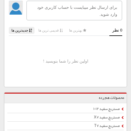
محصولات هم رده
مستربچ سفید 1012
مستربچ سفید X7
مستربچ سفید T7