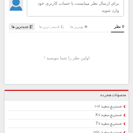
محصولات هم رده
مستربچ سفید 1012
مستربچ سفید X7
مستربچ سفید T7
مستربچ سفید 11120