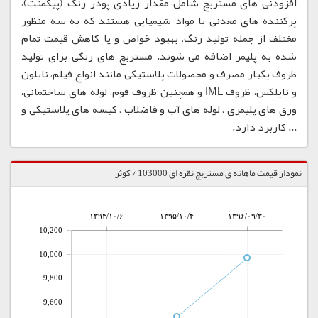
افزودنی های مستربچ شامل مقدار زیادی پودر رنگ (پیگمنت)،
پرکننده های معدنی یا مواد شیمیایی هستند که به سه منظور
مختلف از جمله تولید رنگ، بهبود خواص و یا کاهش قیمت تمام
شده به پلیمر اضافه می شوند. مستربچ های رنگی برای تولید
ظروف یکبار مصرف و محصولات پلاستیکی مانند انواع فیلم، نایلون
و نایلکس، ظروف IML و همچنین ظروف فوم، لوله های ساختمانی،
ورق های پلیمری ، لوله های آب و فاضلاب ، کیسه های پلاستیکی و
... کاربرد دارد.
نمودار قیمت ماهانه ی مستربچ نقره ای 103000 / کوثر
۱۳۹۴/۱۰/۶
۱۳۹۵/۱۰/۴
۱۳۹۶/۰۹/۳۰
10,200
10,000
9,800
9,600