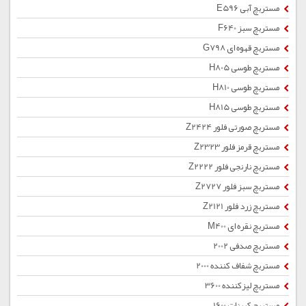
مستربچ آبی E596
مستربچ سبز F640
مستربچ قهوه ای G798
مستربچ طوسی H805
مستربچ طوسی H810
مستربچ طوسی H815
مستربچ صورتی فلور Z2424
مستربچ قرمز فلور Z2323
مستربچ نارنجی فلور Z2222
مستربچ سبز فلور Z2727
مستربچ زرد فلور Z2121
مستربچ نقره ای M400
مستربچ صدفی 2002
مستربچ شفاف کننده 2000
مستربچ لیزکننده 3600
مستربچ کربنات 1600