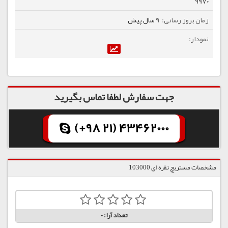
9970
9 سال پیش
جهت سفارش لطفا تماس بگیرید
(+98 21) 43462000
مشخصات مستربچ نقره ای 103000
تعداد آرا:
0