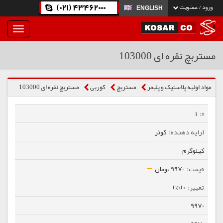
(021) 43462000
ورود / عضویت
ENGLISH
بار
و
بسته
مستربچ نقره ای 103000
نمودن
فهرست
مواد اولیه پلاستیک و پلیمر
مستربچ
كوربی
مستربچ نقره ای 103000
1
کوثر
کیلوگرم
9970 تومان
0 (0%)
9970