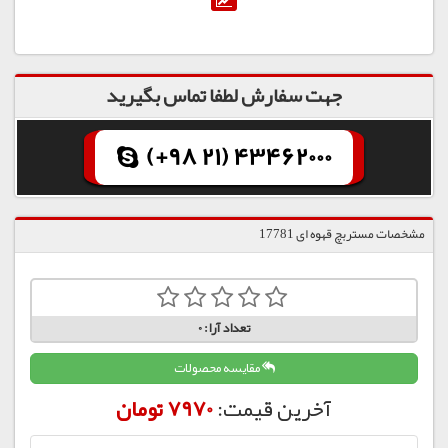
جهت سفارش لطفا تماس بگیرید
(+98 21) 43462000
مشخصات مستربچ قهوه ای 17781
تعداد آرا:
0
مقایسه محصولات
آخرین قیمت:
7970 تومان