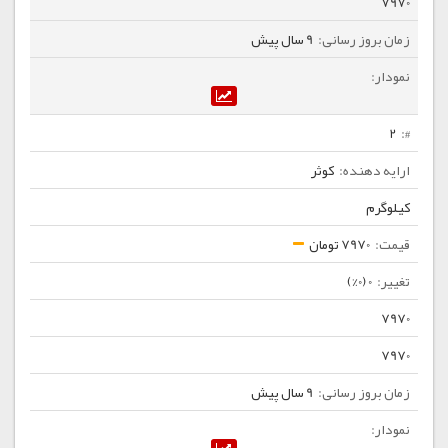
7970
9 سال پیش
2
کوثر
کیلوگرم
7970 تومان
0 (0%)
7970
7970
9 سال پیش