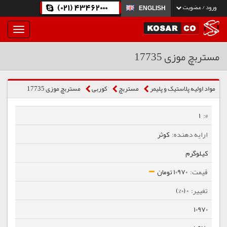
(021) 43462000
ورود / عضویت
ENGLISH
بار
و
بسته
مستربچ موزی 17735
نمودن
فهرست
مواد اولیه پلاستیک و پلیمر
مستربچ
كوربی
مستربچ موزی 17735
1
کوثر
کیلوگرم
10970 تومان
0 (0%)
10970