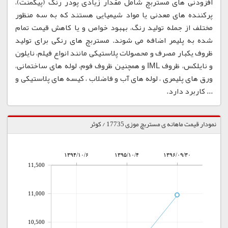
افزودنی های مستربچ شامل مقدار زیادی پودر رنگ (پیگمنت)،
پرکننده های معدنی یا مواد شیمیایی هستند که به سه منظور
مختلف از جمله تولید رنگ، بهبود خواص و یا کاهش قیمت تمام
شده به پلیمر اضافه می شوند. مستربچ های رنگی برای تولید
ظروف یکبار مصرف و محصولات پلاستیکی مانند انواع فیلم، نایلون
و نایلکس، ظروف IML و همچنین ظروف فوم، لوله های ساختمانی،
ورق های پلیمری ، لوله های آب و فاضلاب ، کیسه های پلاستیکی و
... کاربرد دارد.
نمودار قیمت ماهانه ی مستربچ موزی 17735 / کوثر
۱۳۹۴/۱۰/۶
۱۳۹۵/۱۰/۴
۱۳۹۶/۰۹/۳۰
11,500
11,000
10,500