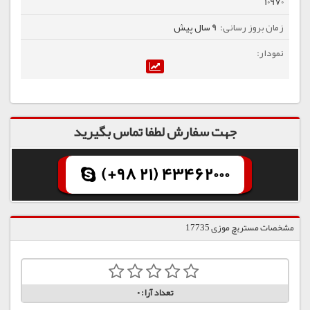
10970
9 سال پیش
جهت سفارش لطفا تماس بگیرید
(+98 21) 43462000
مشخصات مستربچ موزی 17735
تعداد آرا:
0