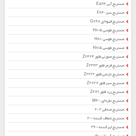
مستربچ آبی E596
مستربچ سبز F640
مستربچ قهوه ای G798
مستربچ طوسی H805
مستربچ طوسی H810
مستربچ طوسی H815
مستربچ صورتی فلور Z2424
مستربچ قرمز فلور Z2323
مستربچ نارنجی فلور Z2222
مستربچ سبز فلور Z2727
مستربچ زرد فلور Z2121
مستربچ نقره ای M400
مستربچ صدفی 2002
مستربچ شفاف کننده 2000
مستربچ لیزکننده 3600
مستربچ کربنات 1600