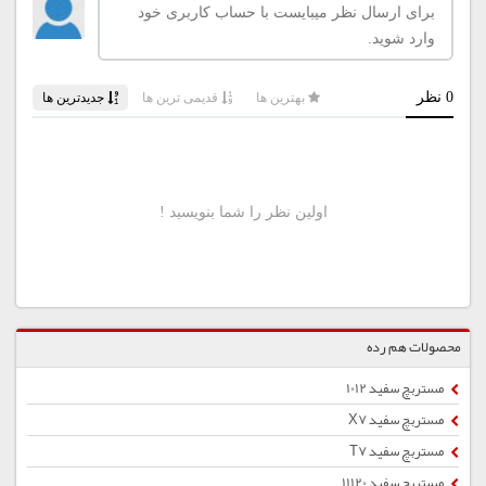
محصولات هم رده
مستربچ سفید 1012
مستربچ سفید X7
مستربچ سفید T7
مستربچ سفید 11120