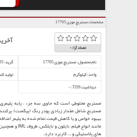
مشخصات مستربچ موزی 17705
آخری
تعداد آرا:
0
نام محصول: مستربچ موزی 17705
گرید: 17705
واحد: کیلوگرم
تولید کن
دیتاشیت TDS: -
مستربچ مخلوطی است که حاوی سه جزء ، پایه پلیمری،
مستربچ شامل مقدار زیادی پودر رنگ (پیگمنت)، پرکننده
بهبود خواص و یا کاهش قیمت تمام شده به پلیمر اضافه
مانند انواع فی
های پلاستیکی و ... کاربرد دارد.