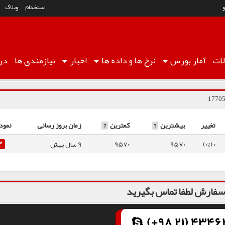
استخدام
وبلاگ
ات
آمار
بورس
نرخ ها
و داده ها
اخبار
نیازمندی ها
درب
تغییر
بیشترین
?
کمترین
?
زمان بروز رسانی
نمود
0 (0%)
9570
9570
9 سال پیش
فارش لطفا تماس بگیرید
(+98 21) 43462