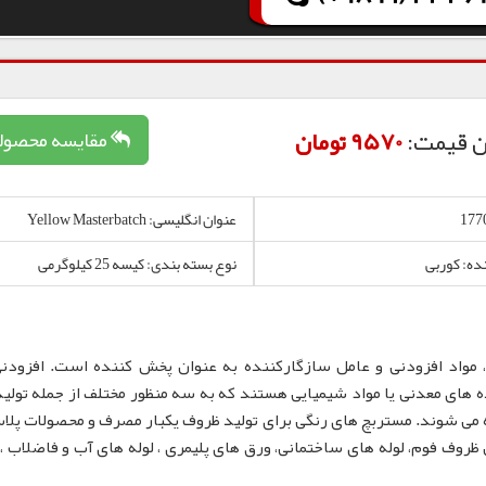
ن قیمت:
9570 تومان
مقایسه محصول
عنوان انگلیسی: Yellow Masterbatch
نده: کوربی
نوع بسته بندی: کیسه 25 کیلوگرمی
 مواد افزودنی و عامل سازگارکننده به عنوان پخش کننده است. افزودن
 های معدنی یا مواد شیمیایی هستند که به سه منظور مختلف از جمله تولید
 می شوند. مستربچ های رنگی برای تولید ظروف یکبار مصرف و محصولات پلا
لم، نایلون و نایلکس، ظروف IML و همچنین ظروف فوم، لوله های ساختمانی، ورق های پلیمری ، لوله های آب و فاضلا