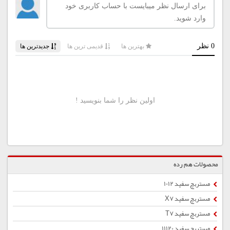
محصولات هم رده
مستربچ سفید 1012
مستربچ سفید X7
مستربچ سفید T7
مستربچ سفید 11120