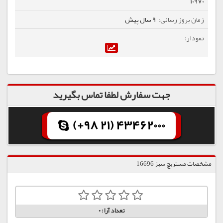
10970
9 سال پیش
جهت سفارش لطفا تماس بگیرید
(+98 21) 43462000
مشخصات مستربچ سبز 16696
تعداد آرا:
0