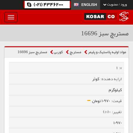
(021) 43462000
ورود / عضویت
ENGLISH
بار
و
بسته
مستربچ سبز 16696
نمودن
فهرست
مواد اولیه پلاستیک و پلیمر
مستربچ
كوربی
مستربچ سبز 16696
1
کوثر
کیلوگرم
10970 تومان
0 (0%)
10970