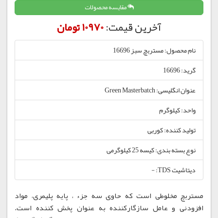
مقایسه محصولات
آخرین قیمت:
10970 تومان
نام محصول: مستربچ سبز 16696
گرید: 16696
عنوان انگلیسی: Green Masterbatch
واحد: کیلوگرم
تولید کننده: کوربی
نوع بسته بندی: کیسه 25 کیلوگرمی
دیتاشیت TDS: -
مستربچ مخلوطی است که حاوی سه جزء ، پایه پلیمری، مواد
افزودنی و عامل سازگارکننده به عنوان پخش کننده است.