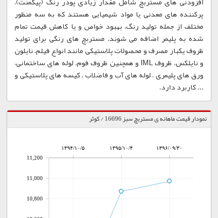
افزودنی های مستربچ شامل مقدار زیادی پودر رنگ (پیگمنت)،
پرکننده های معدنی یا مواد شیمیایی هستند که به سه منظور
مختلف از جمله تولید رنگ، بهبود خواص و یا کاهش قیمت تمام
شده به پلیمر اضافه می شوند. مستربچ های رنگی برای تولید
ظروف یکبار مصرف و محصولات پلاستیکی مانند انواع فیلم، نایلون
و نایلکس، ظروف IML و همچنین ظروف فوم، لوله های ساختمانی،
ورق های پلیمری ، لوله های آب و فاضلاب ، کیسه های پلاستیکی و
... کاربرد دارد.
نمودار قیمت ماهانه ی مستربچ سبز 16696 / کوثر
۱۳۹۴/۱۰/۵
۱۳۹۵/۱۰/۴
۱۳۹۶/۰۹/۳۰
11,200
11,000
10,800