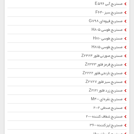
مستربچ آبی E596
مستربچ سبز F640
مستربچ قهوه ای G798
مستربچ طوسی H805
مستربچ طوسی H810
مستربچ طوسی H815
مستربچ صورتی فلور Z2424
مستربچ قرمز فلور Z2323
مستربچ نارنجی فلور Z2222
مستربچ سبز فلور Z2727
مستربچ زرد فلور Z2121
مستربچ نقره ای M400
مستربچ صدفی 2002
مستربچ شفاف کننده 2000
مستربچ لیزکننده 3600
مستربچ کربنات 1600