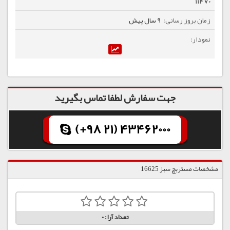
11470
9 سال پیش
جهت سفارش لطفا تماس بگیرید
(+98 21) 43462000
مشخصات مستربچ سبز 16625
تعداد آرا:
0