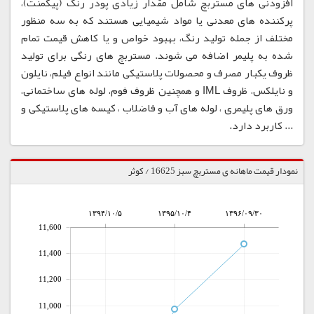
افزودنی های مستربچ شامل مقدار زیادی پودر رنگ (پیگمنت)،
پرکننده های معدنی یا مواد شیمیایی هستند که به سه منظور
مختلف از جمله تولید رنگ، بهبود خواص و یا کاهش قیمت تمام
شده به پلیمر اضافه می شوند. مستربچ های رنگی برای تولید
ظروف یکبار مصرف و محصولات پلاستیکی مانند انواع فیلم، نایلون
و نایلکس، ظروف IML و همچنین ظروف فوم، لوله های ساختمانی،
ورق های پلیمری ، لوله های آب و فاضلاب ، کیسه های پلاستیکی و
... کاربرد دارد.
نمودار قیمت ماهانه ی مستربچ سبز 16625 / کوثر
۱۳۹۴/۱۰/۵
۱۳۹۵/۱۰/۴
۱۳۹۶/۰۹/۳۰
11,600
11,400
11,200
11,000