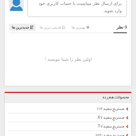
محصولات هم رده
مستربچ سفید 1012
مستربچ سفید X7
مستربچ سفید T7
مستربچ سفید 11120