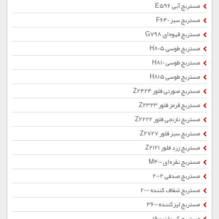
مستربچ آبی E596
مستربچ سبز F640
مستربچ قهوه ای G798
مستربچ طوسی H805
مستربچ طوسی H810
مستربچ طوسی H815
مستربچ صورتی فلور Z2424
مستربچ قرمز فلور Z2323
مستربچ نارنجی فلور Z2222
مستربچ سبز فلور Z2727
مستربچ زرد فلور Z2121
مستربچ نقره ای M400
مستربچ صدفی 2002
مستربچ شفاف کننده 2000
مستربچ لیزکننده 3600
مستربچ کربنات 1600