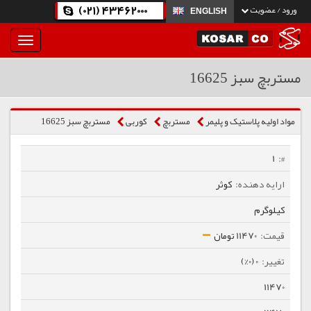
(021) 43462000
ورود / عضویت
ENGLISH
بار
و
بسته
مستربچ سبز 16625
نمودن
فهرست
مواد اولیه پلاستیک و پلیمر
مستربچ
كوربی
مستربچ سبز 16625
1
کوثر
کیلوگرم
11470 تومان
0 (0%)
11470