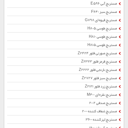
مستربچ آبی E596
مستربچ سبز F640
مستربچ قهوه ای G798
مستربچ طوسی H805
مستربچ طوسی H810
مستربچ طوسی H815
مستربچ صورتی فلور Z2424
مستربچ قرمز فلور Z2323
مستربچ نارنجی فلور Z2222
مستربچ سبز فلور Z2727
مستربچ زرد فلور Z2121
مستربچ نقره ای M400
مستربچ صدفی 2002
مستربچ شفاف کننده 2000
مستربچ لیزکننده 3600
مستربچ کربنات 1600