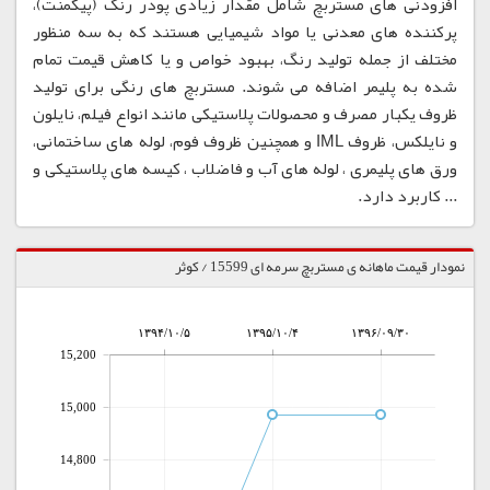
افزودنی های مستربچ شامل مقدار زیادی پودر رنگ (پیگمنت)،
پرکننده های معدنی یا مواد شیمیایی هستند که به سه منظور
مختلف از جمله تولید رنگ، بهبود خواص و یا کاهش قیمت تمام
شده به پلیمر اضافه می شوند. مستربچ های رنگی برای تولید
ظروف یکبار مصرف و محصولات پلاستیکی مانند انواع فیلم، نایلون
و نایلکس، ظروف IML و همچنین ظروف فوم، لوله های ساختمانی،
ورق های پلیمری ، لوله های آب و فاضلاب ، کیسه های پلاستیکی و
... کاربرد دارد.
نمودار قیمت ماهانه ی مستربچ سرمه ای 15599 / کوثر
۱۳۹۴/۱۰/۵
۱۳۹۵/۱۰/۴
۱۳۹۶/۰۹/۳۰
15,200
15,000
14,800