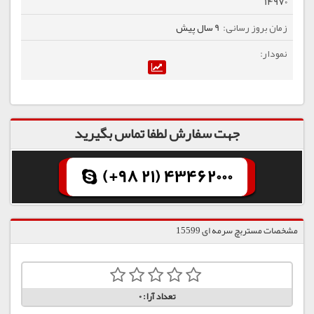
14970
9 سال پیش
جهت سفارش لطفا تماس بگیرید
(+98 21) 43462000
مشخصات مستربچ سرمه ای 15599
تعداد آرا:
0