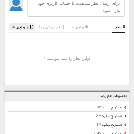
محصولات هم رده
مستربچ سفید 1012
مستربچ سفید X7
مستربچ سفید T7
مستربچ سفید 11120