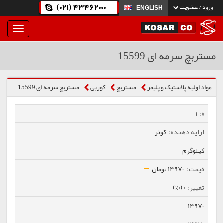
(021) 43462000
ورود / عضویت
ENGLISH
بار
و
بسته
مستربچ سرمه ای 15599
نمودن
فهرست
مواد اولیه پلاستیک و پلیمر
مستربچ
كوربی
مستربچ سرمه ای 15599
1
کوثر
کیلوگرم
14970 تومان
0 (0%)
14970