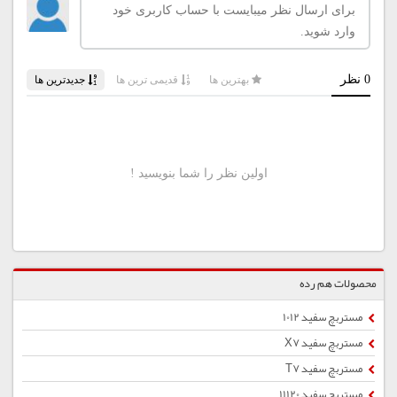
محصولات هم رده
مستربچ سفید 1012
مستربچ سفید X7
مستربچ سفید T7
مستربچ سفید 11120