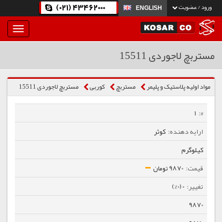
(021) 43462000
ورود / عضویت
ENGLISH
بار
و
بسته
مستربچ لاجوردی 15511
نمودن
فهرست
مواد اولیه پلاستیک و پلیمر
مستربچ
كوربی
مستربچ لاجوردی 15511
1
کوثر
کیلوگرم
9870 تومان
0 (0%)
9870