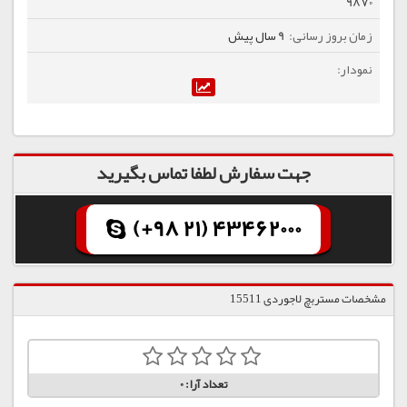
9870
9 سال پیش
جهت سفارش لطفا تماس بگیرید
(+98 21) 43462000
مشخصات مستربچ لاجوردی 15511
تعداد آرا:
0