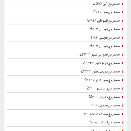
مستربچ آبی E596
مستربچ سبز F640
مستربچ قهوه ای G798
مستربچ طوسی H805
مستربچ طوسی H810
مستربچ طوسی H815
مستربچ صورتی فلور Z2424
مستربچ قرمز فلور Z2323
مستربچ نارنجی فلور Z2222
مستربچ سبز فلور Z2727
مستربچ زرد فلور Z2121
مستربچ نقره ای M400
مستربچ صدفی 2002
مستربچ شفاف کننده 2000
مستربچ لیزکننده 3600
مستربچ کربنات 1600