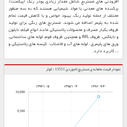
افزودنی های مستربچ شامل مقدار زیادی پودر رنگ (پیگمنت)،
پرکننده های معدنی یا مواد شیمیایی هستند که به سه منظور
مختلف از جمله تولید رنگ، بهبود خواص و یا کاهش قیمت تمام
شده به پلیمر اضافه می شوند. مستربچ های رنگی برای تولید
ظروف یکبار مصرف و محصولات پلاستیکی مانند انواع فیلم، نایلون
و نایلکس، ظروف IML و همچنین ظروف فوم، لوله های ساختمانی،
ورق های پلیمری ، لوله های آب و فاضلاب ، کیسه های پلاستیکی و
... کاربرد دارد.
نمودار قیمت ماهانه ی مستربچ لاجوردی 15511 / کوثر
۱۳۹۴/۱۰/۵
۱۳۹۵/۱۰/۴
۱۳۹۶/۰۹/۳۰
10,000
9,500