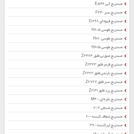
مستربچ آبی E596
مستربچ سبز F640
مستربچ قهوه ای G798
مستربچ طوسی H805
مستربچ طوسی H810
مستربچ طوسی H815
مستربچ صورتی فلور Z2424
مستربچ قرمز فلور Z2323
مستربچ نارنجی فلور Z2222
مستربچ سبز فلور Z2727
مستربچ زرد فلور Z2121
مستربچ نقره ای M400
مستربچ صدفی 2002
مستربچ شفاف کننده 2000
مستربچ لیزکننده 3600
مستربچ کربنات 1600