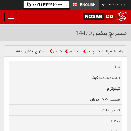
(021) 43462000
ورود / عضویت
ENGLISH
بار
و
بسته
مستربچ بنفش 14470
نمودن
فهرست
مواد اولیه پلاستیک و پلیمر
مستربچ
كوربی
مستربچ بنفش 14470
1
کوثر
کیلوگرم
11770 تومان
0 (0%)
11770