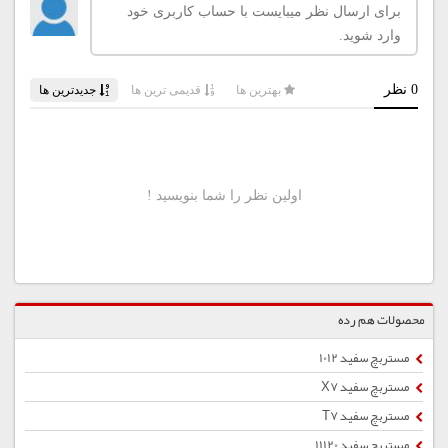
محصولات هم رده
مستربچ سفید 1012
مستربچ سفید X7
مستربچ سفید T7
مستربچ سفید 11120