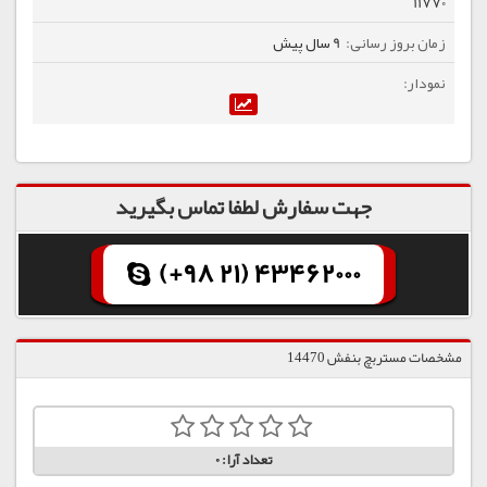
11770
9 سال پیش
جهت سفارش لطفا تماس بگیرید
(+98 21) 43462000
مشخصات مستربچ بنفش 14470
تعداد آرا:
0