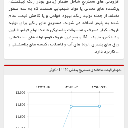
افزودنی های مستربچ شامل مقدار زیادی پودر رنگ (پیگمنت)،
پرکننده های معدنی یا مواد شیمیایی هستند که به سه منظور
مختلف از جمله تولید رنگ، بهبود خواص و یا کاهش قیمت تمام
شده به پلیمر اضافه می شوند. مستربچ های رنگی برای تولید
ظروف یکبار مصرف و محصولات پلاستیکی مانند انواع فیلم، نایلون
و نایلکس، ظروف IML و همچنین ظروف فوم، لوله های ساختمانی،
ورق های پلیمری ، لوله های آب و فاضلاب ، کیسه های پلاستیکی و
... کاربرد دارد.
نمودار قیمت ماهانه ی مستربچ بنفش 14470 / کوثر
۱۳۹۴/۱۰/۵
۱۳۹۵/۱۰/۴
۱۳۹۶/۰۹/۳۰
12,000
11,800
11,600