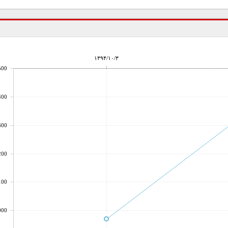
۱۳۹۴/۱۰/۳
500
400
300
200
100
000