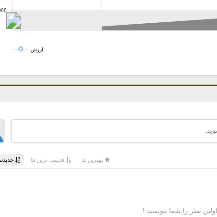
900
ارزش