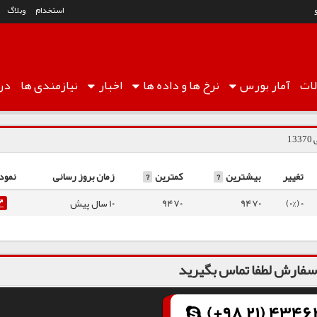
استخدام
وبلاگ
ات
آمار
بورس
نرخ ها
و داده ها
اخبار
نیازمندی ها
درب
1
تغییر
بیشترین
?
کمترین
?
زمان بروز رسانی
نمود
0 (0%)
9470
9470
10 سال پیش
فارش لطفا تماس بگیرید
(+98 21) 43462