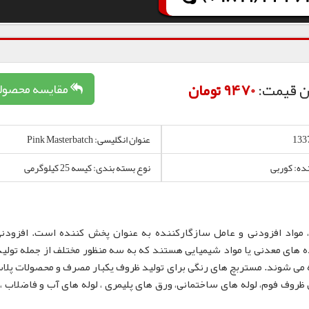
ن قیمت:
9470 تومان
مقایسه محصول
عنوان انگلیسی: Pink Masterbatch
نده: کوربی
نوع بسته بندی: کیسه 25 کیلوگرمی
 مواد افزودنی و عامل سازگارکننده به عنوان پخش کننده است. افزودن
 های معدنی یا مواد شیمیایی هستند که به سه منظور مختلف از جمله تولید
 می شوند. مستربچ های رنگی برای تولید ظروف یکبار مصرف و محصولات پلا
لم، نایلون و نایلکس، ظروف IML و همچنین ظروف فوم، لوله های ساختمانی، ورق های پلیمری ، لوله های آب و فاضلا