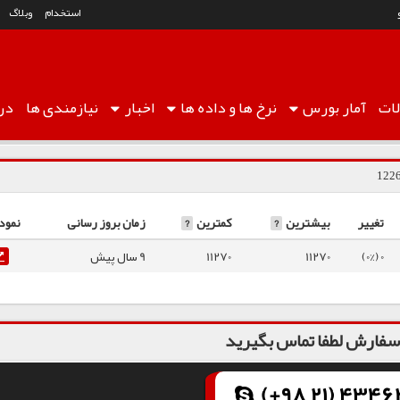
استخدام
وبلاگ
ات
آمار
بورس
نرخ ها
و داده ها
اخبار
نیازمندی ها
درب
تغییر
بیشترین
?
کمترین
?
زمان بروز رسانی
نمود
0 (0%)
11270
11270
9 سال پیش
فارش لطفا تماس بگیرید
(+98 21) 43462