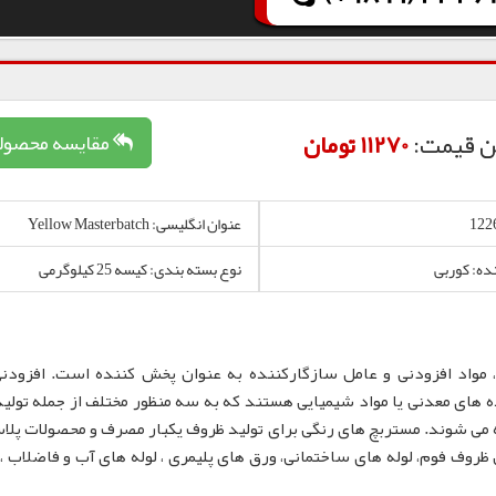
ن قیمت:
11270 تومان
مقایسه محصول
عنوان انگلیسی: Yellow Masterbatch
نده: کوربی
نوع بسته بندی: کیسه 25 کیلوگرمی
 مواد افزودنی و عامل سازگارکننده به عنوان پخش کننده است. افزودن
 های معدنی یا مواد شیمیایی هستند که به سه منظور مختلف از جمله تولید
 می شوند. مستربچ های رنگی برای تولید ظروف یکبار مصرف و محصولات پلا
لم، نایلون و نایلکس، ظروف IML و همچنین ظروف فوم، لوله های ساختمانی، ورق های پلیمری ، لوله های آب و فاضلا