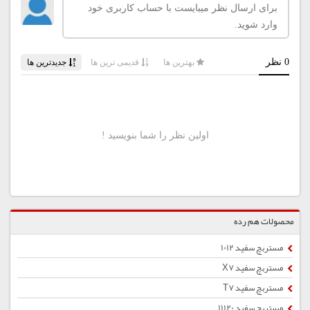
محصولات هم رده
مستربچ سفید 1012
مستربچ سفید X7
مستربچ سفید T7
مستربچ سفید 11120