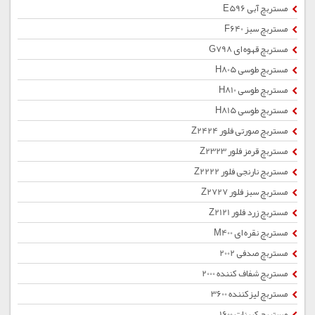
مستربچ آبی E596
مستربچ سبز F640
مستربچ قهوه ای G798
مستربچ طوسی H805
مستربچ طوسی H810
مستربچ طوسی H815
مستربچ صورتی فلور Z2424
مستربچ قرمز فلور Z2323
مستربچ نارنجی فلور Z2222
مستربچ سبز فلور Z2727
مستربچ زرد فلور Z2121
مستربچ نقره ای M400
مستربچ صدفی 2002
مستربچ شفاف کننده 2000
مستربچ لیزکننده 3600
مستربچ کربنات 1600