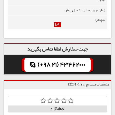
10770
9 سال پیش
جهت سفارش لطفا تماس بگیرید
(+98 21) 43462000
مشخصات مستربچ زرد 12231/1
تعداد آرا:
0