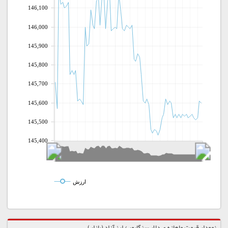
146,100
146,000
145,900
145,800
145,700
145,600
145,500
145,400
ارزش
نمودار قیمت ماهانه ی دلار سنگاپور / ارز آزاد (بازار)