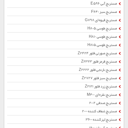
مستربچ آبی E596
مستربچ سبز F640
مستربچ قهوه ای G798
مستربچ طوسی H805
مستربچ طوسی H810
مستربچ طوسی H815
مستربچ صورتی فلور Z2424
مستربچ قرمز فلور Z2323
مستربچ نارنجی فلور Z2222
مستربچ سبز فلور Z2727
مستربچ زرد فلور Z2121
مستربچ نقره ای M400
مستربچ صدفی 2002
مستربچ شفاف کننده 2000
مستربچ لیزکننده 3600
مستربچ کربنات 1600