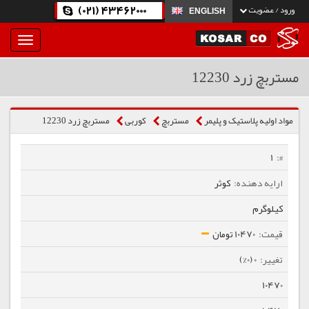
(021) 43462000
ورود / عضویت
ENGLISH
بار
و
بسته
مستربچ زرد 12230
نمودن
فهرست
مواد اولیه پلاستیک و پلیمر
مستربچ
كوربی
مستربچ زرد 12230
1
کوثر
کیلوگرم
10470 تومان
0 (0%)
10470