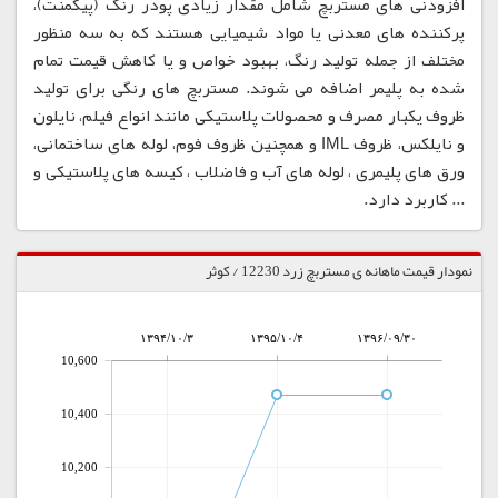
افزودنی های مستربچ شامل مقدار زیادی پودر رنگ (پیگمنت)،
پرکننده های معدنی یا مواد شیمیایی هستند که به سه منظور
مختلف از جمله تولید رنگ، بهبود خواص و یا کاهش قیمت تمام
شده به پلیمر اضافه می شوند. مستربچ های رنگی برای تولید
ظروف یکبار مصرف و محصولات پلاستیکی مانند انواع فیلم، نایلون
و نایلکس، ظروف IML و همچنین ظروف فوم، لوله های ساختمانی،
ورق های پلیمری ، لوله های آب و فاضلاب ، کیسه های پلاستیکی و
... کاربرد دارد.
نمودار قیمت ماهانه ی مستربچ زرد 12230 / کوثر
۱۳۹۴/۱۰/۳
۱۳۹۵/۱۰/۴
۱۳۹۶/۰۹/۳۰
10,600
10,400
10,200