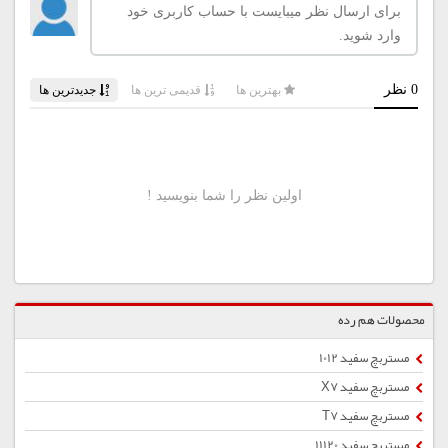
محصولات هم رده
مستربچ سفید 1012
مستربچ سفید X7
مستربچ سفید T7
مستربچ سفید 11120