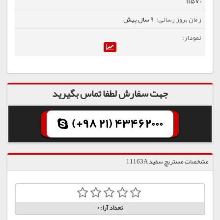
11570
9 سال پیش
جهت سفارش لطفا تماس بگیرید
(+98 21) 43462000
مشخصات مستربچ سفید 11163A
تعداد آرا:
0