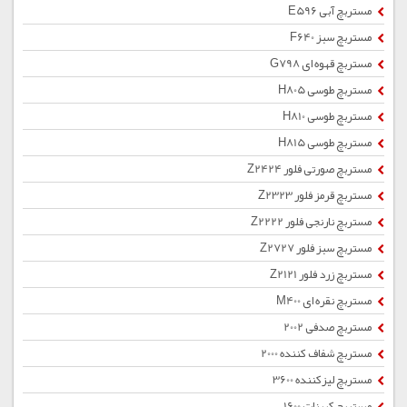
مستربچ آبی E596
مستربچ سبز F640
مستربچ قهوه ای G798
مستربچ طوسی H805
مستربچ طوسی H810
مستربچ طوسی H815
مستربچ صورتی فلور Z2424
مستربچ قرمز فلور Z2323
مستربچ نارنجی فلور Z2222
مستربچ سبز فلور Z2727
مستربچ زرد فلور Z2121
مستربچ نقره ای M400
مستربچ صدفی 2002
مستربچ شفاف کننده 2000
مستربچ لیزکننده 3600
مستربچ کربنات 1600