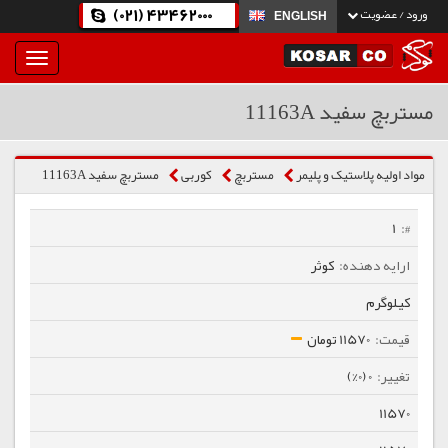
(021) 43462000
ورود / عضویت
ENGLISH
بار
و
بسته
مستربچ سفید 11163A
نمودن
فهرست
مواد اولیه پلاستیک و پلیمر
مستربچ
كوربی
مستربچ سفید 11163A
1
کوثر
کیلوگرم
11570 تومان
0 (0%)
11570