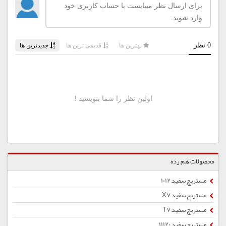
محصولات هم رده
مستربچ سفید 1012
مستربچ سفید X7
مستربچ سفید T7
مستربچ سفید 11120