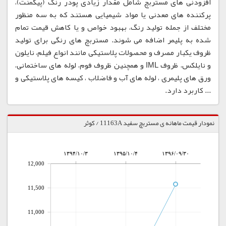
افزودنی های مستربچ شامل مقدار زیادی پودر رنگ (پیگمنت)،
پرکننده های معدنی یا مواد شیمیایی هستند که به سه منظور
مختلف از جمله تولید رنگ، بهبود خواص و یا کاهش قیمت تمام
شده به پلیمر اضافه می شوند. مستربچ های رنگی برای تولید
ظروف یکبار مصرف و محصولات پلاستیکی مانند انواع فیلم، نایلون
و نایلکس، ظروف IML و همچنین ظروف فوم، لوله های ساختمانی،
ورق های پلیمری ، لوله های آب و فاضلاب ، کیسه های پلاستیکی و
... کاربرد دارد.
نمودار قیمت ماهانه ی مستربچ سفید 11163A / کوثر
۱۳۹۴/۱۰/۳
۱۳۹۵/۱۰/۴
۱۳۹۶/۰۹/۳۰
12,000
11,500
11,000