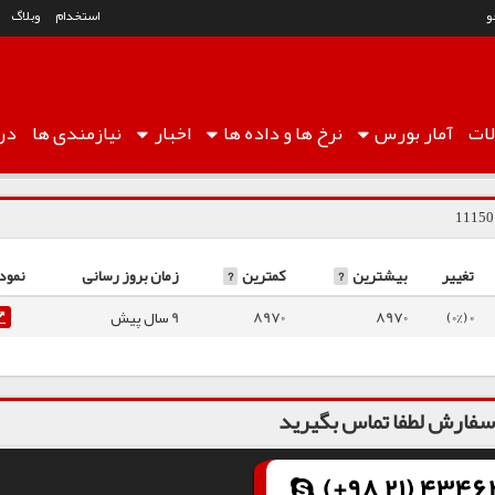
و
استخدام
وبلاگ
ات
آمار
بورس
نرخ ها
و داده ها
اخبار
نیازمندی ها
درب
تغییر
بیشترین
?
کمترین
?
زمان بروز رسانی
نمود
0 (0%)
8970
8970
9 سال پیش
فارش لطفا تماس بگیرید
(+98 21) 43462