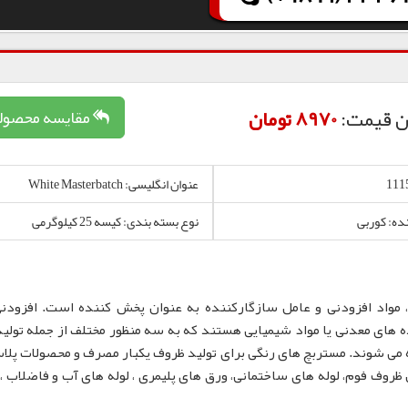
ن قیمت:
8970 تومان
مقایسه محصول
عنوان انگلیسی: White Masterbatch
نده: کوربی
نوع بسته بندی: کیسه 25 کیلوگرمی
 مواد افزودنی و عامل سازگارکننده به عنوان پخش کننده است. افزودن
 های معدنی یا مواد شیمیایی هستند که به سه منظور مختلف از جمله تولید
 می شوند. مستربچ های رنگی برای تولید ظروف یکبار مصرف و محصولات پلا
لم، نایلون و نایلکس، ظروف IML و همچنین ظروف فوم، لوله های ساختمانی، ورق های پلیمری ، لوله های آب و فاضلا