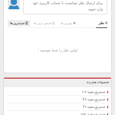
محصولات هم رده
مستربچ سفید 1012
مستربچ سفید X7
مستربچ سفید T7
مستربچ سفید 11120