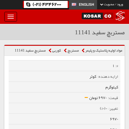
(021) 43462000
ورود / عضویت
ENGLISH
بار
و
بسته
مستربچ سفید 11141
نمودن
فهرست
مواد اولیه پلاستیک و پلیمر
مستربچ
كوربی
مستربچ سفید 11141
1
کوثر
کیلوگرم
6970 تومان
0 (0%)
6970