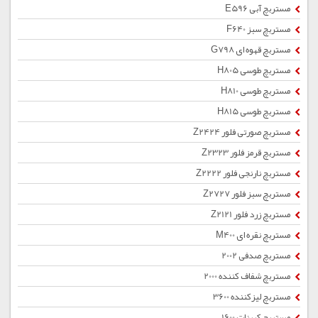
مستربچ آبی E596
مستربچ سبز F640
مستربچ قهوه ای G798
مستربچ طوسی H805
مستربچ طوسی H810
مستربچ طوسی H815
مستربچ صورتی فلور Z2424
مستربچ قرمز فلور Z2323
مستربچ نارنجی فلور Z2222
مستربچ سبز فلور Z2727
مستربچ زرد فلور Z2121
مستربچ نقره ای M400
مستربچ صدفی 2002
مستربچ شفاف کننده 2000
مستربچ لیزکننده 3600
مستربچ کربنات 1600