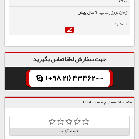
6970
9 سال پیش
جهت سفارش لطفا تماس بگیرید
(+98 21) 43462000
مشخصات مستربچ سفید 11141
تعداد آرا:
0