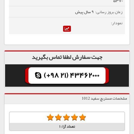
5370
9 سال پیش
جهت سفارش لطفا تماس بگیرید
(+98 21) 43462000
مشخصات مستربچ سفید 1012
تعداد آرا:
1