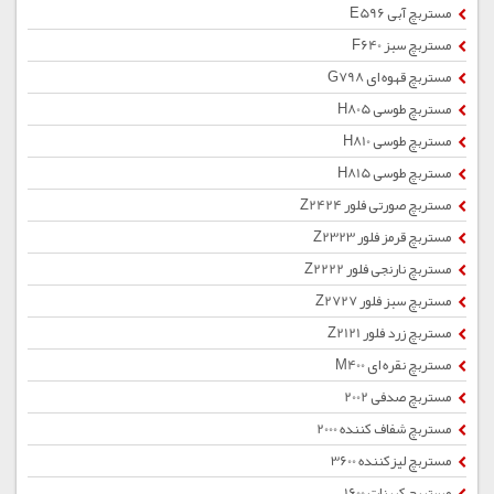
مستربچ آبی E596
مستربچ سبز F640
مستربچ قهوه ای G798
مستربچ طوسی H805
مستربچ طوسی H810
مستربچ طوسی H815
مستربچ صورتی فلور Z2424
مستربچ قرمز فلور Z2323
مستربچ نارنجی فلور Z2222
مستربچ سبز فلور Z2727
مستربچ زرد فلور Z2121
مستربچ نقره ای M400
مستربچ صدفی 2002
مستربچ شفاف کننده 2000
مستربچ لیزکننده 3600
مستربچ کربنات 1600