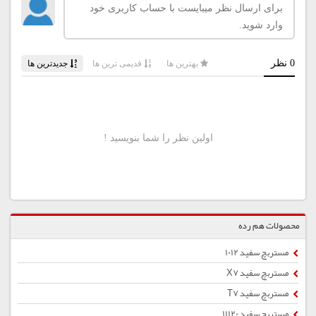
محصولات هم رده
مستربچ سفید 1012
مستربچ سفید X7
مستربچ سفید T7
مستربچ سفید 11120