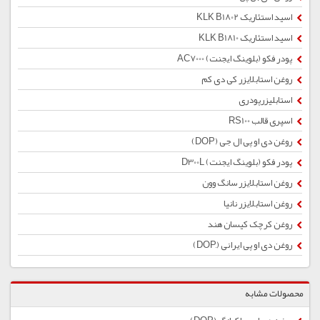
اسید استئاریک KLK B1802
اسید استئاریک KLK B1810
پودر فکو (بلوینگ ایجنت) AC7000
روغن استابلایزر کی دی کم
استابلیزرپودری
اسپری قالب RS100
روغن دی او پی ال جی (DOP)
پودر فکو (بلوینگ ایجنت) D300L
روغن استابلایزر سانگ وون
روغن استابلایزر نانیا
روغن کرچک کیسان هند
روغن دی او پی ایرانی (ِDOP)
محصولات مشابه