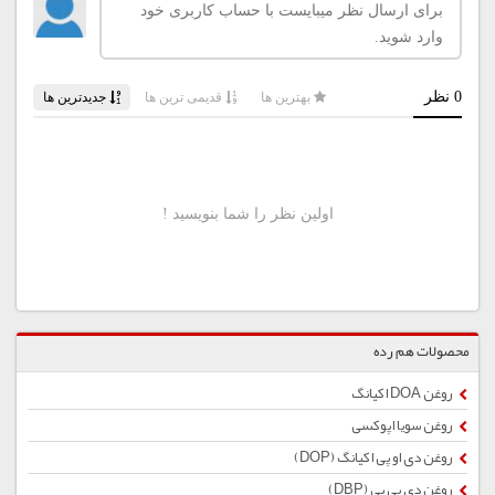
محصولات هم رده
روغن DOA اکیانگ
روغن سویا اپوکسی
روغن دی او پی اکیانگ (DOP)
روغن دی بی پی (DBP)