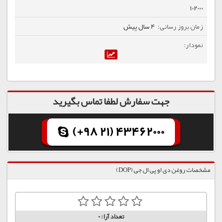
102000
4 سال پیش
جهت سفارش لطفا تماس بگیرید
(+98 21) 43462000
مشخصات روغن دی او پی ال جی (DOP)
تعداد آرا:
0