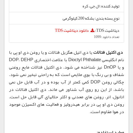
تولید کننده: ال جی، کره
نوع بسته بندی: بشکه 200 کیلوگرمی
دیتاشیت TDS:
دانلود دیتاشیت TDS
تعداد دانلود :1099
دی اکتیل فتالات
یا دی اتیل هگزیل فتالات و یا روغن دی او پی با
نام انگلیسی Dioctyl Phthalate با علامت اختصاری DOP، DEHP
و یا DnOP نیز شناخته می شود. دی اکتیل فتالات مایع روغنی
شفاف و بی رنگ با بوی ملایمی است که به راحتی تبخیر نمی شود.
چگالی روغن DOP کمی کمتر از آب بوده و در آب قابل حل نمی
باشد، از این رو روی آب شناور می ماند. دی اکتیل فتالات در
اتانول، اتر، روغن های معدنی و اکثر حلالهای آلی قابل حل است.
روغن دی او پی در برابر هیدرولیز و فعالیت های اکسیژن موجود
در هوا مقاوم است.
موارد استفاده: