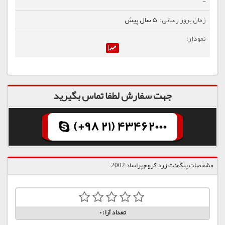
-
5 سال پیش
جهت سفارش لطفا تماس بگیرید
(+98 21) 43462000
مشخصات پیگمنت زرد كروم پراساد 2002
تعداد آرا:
0