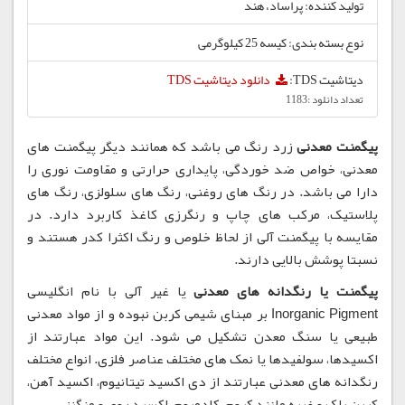
تولید کننده: پراساد، هند
نوع بسته بندی: کیسه 25 کیلوگرمی
دیتاشیت TDS:
دانلود دیتاشیت TDS
تعداد دانلود :1183
پیگمنت معدنی
زرد رنگ می باشد که همانند دیگر پیگمنت های
معدنی، خواص ضد خوردگی، پایداری حرارتی و مقاومت نوری را
دارا می باشد. در رنگ های روغنی، رنگ های سلولزی، رنگ های
پلاستیک، مرکب های چاپ و رنگرزی کاغذ کاربرد دارد. در
مقایسه با پیگمنت آلی از لحاظ خلوص و رنگ اکثرا کدر هستند و
نسبتا پوشش بالایی دارند.
پیگمنت یا رنگدانه های معدنی
یا غیر آلی با نام انگلیسی
Inorganic Pigment بر مبنای شیمی کربن نبوده و از مواد معدنی
طبیعی یا سنگ معدن تشکیل می شود. این مواد عبارتند از
اکسیدها، سولفیدها یا نمک های مختلف عناصر فلزی. انواع مختلف
رنگدانه های معدنی عبارتند از دی اکسید تیتانیوم، اکسید آهن،
کربن بلک و غیره مانند کروم، کادمیوم، اکسید روی و منگنز.