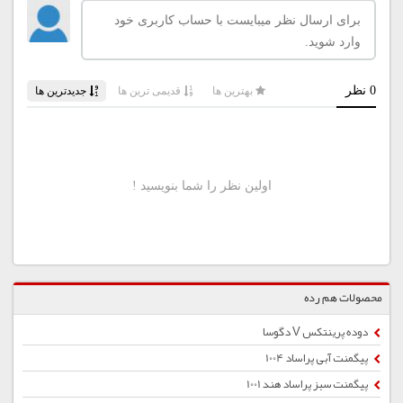
محصولات هم رده
دوده پرینتکس V دگوسا
پیگمنت آبی پراساد 1004
پیگمنت سبز پراساد هند 1001