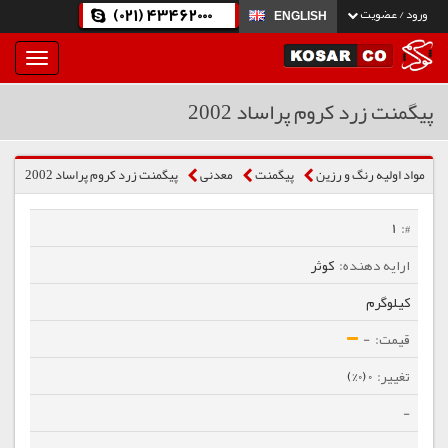
(021) 43462000
ورود / عضویت
ENGLISH
بار
و
بسته
پیگمنت زرد كروم پراساد 2002
نمودن
فهرست
مواد اولیه رنگ و رزین
پیگمنت
معدنی
پیگمنت زرد كروم پراساد 2002
1
کوثر
کیلوگرم
-
0 (0%)
-