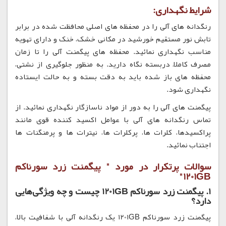
شرایط نگهداری:
رنگدانه های آلی را در محفظه های اصلی محافظت شده در برابر
تابش نور مستقیم خورشید در مکانی خشک، خنک و دارای تهویه
مناسب نگهداری نمائید. محفظه های پیگمنت آلی را تا زمان
مصرف کاملاً دربسته نگاه دارید. به منظور جلوگیری از نشتی،
محفظه های باز شده باید به دقت بسته و به حالت ایستاده
نگهداری شود.
پیگمنت های آلی را به دور از مواد ناسازگار نگهداری نمائید. از
تماس رنگدانه های آلی با عوامل اکسید کننده قوی مانند
پراکسیدها، کلرات ها، پرکلرات ها، نیترات ها و پرمنگنات ها
اجتناب نمائید.
سوالات پرتکرار در مورد " پیگمنت زرد سورناکم
1201GB"
1. پیگمنت زرد سورناکم 1201GB چیست و چه ویژگی‌هایی
دارد؟
پیگمنت زرد سورناکم 1201GB یک رنگدانه آلی با شفافیت بالا،