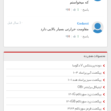
محصولات هم رده
دوده پرینتکس V دگوسا
پیگمنت آبی پراساد 1004
پیگمنت سبز پراساد هند 1001
اپتیکال برایتنر OB1
پیگمنت زرد سورناکم 1201G
پیگمنت زرد سورناکم 1201GB
پیگمنت قرمز سورناکم 3124