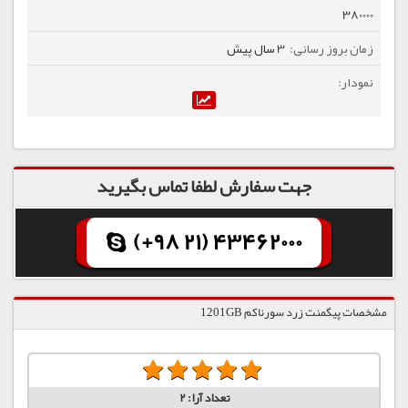
380000
3 سال پیش
جهت سفارش لطفا تماس بگیرید
(+98 21) 43462000
مشخصات پیگمنت زرد سورناکم 1201GB
تعداد آرا:
2