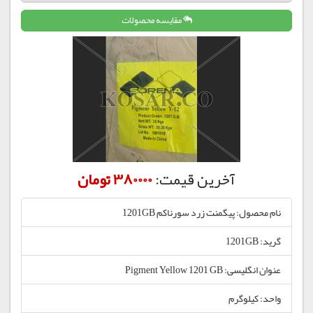
مقایسه محصولات
آخرین قیمت:
380000 تومان
نام محصول: پیگمنت زرد سورناکم 1201GB
گرید: 1201GB
عنوان انگلیسی: Pigment Yellow 1201 GB
واحد: کیلوگرم