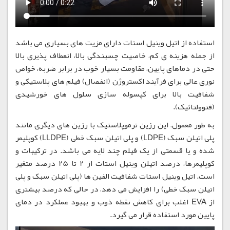
استفاده از اتیل وینیل استات دارای مزیت های بسیاری می باشد
از جمله هزینه ی کم، خاصیت چسبندگی بالا، انعطاف پذیری بالا
حتی در دماهای پایین، مقاومت بسیار خوب در برابر ضربه، خواص
نوری عالی برای فرآیند اکستروژن (انفصال) فیلم های پلاستیکی و
شفافیت بالا برای کپسوله سازی سلول های خورشیدی
(فتوولتائیک).
به طور معمول، این رزین ترموپلاستیک با رزین های دیگری مانند
پلی اتیلن سبک (LDPE) و پلی اتیلن سبک خطی (LLDPE) کوپلیمر
شده و یا قسمتی از یک فیلم چند لایه می باشد. در ترکیبات و
کوپلیمرها، درصد اتیلن وینیل استات از 2 تا 25 درصد متغیر
است. اتیل وینیل استات شفافیت الفین ها (پلی اتیلن سبک و پلی
اتیلن سبک خطی) را افزایش می دهد، در حالی که درصد بیشتری
از EVA اغلب برای کاهش نقطه ذوب و بهبود عملکرد در دمای
پایین مورد استفاده قرار می گیرد.