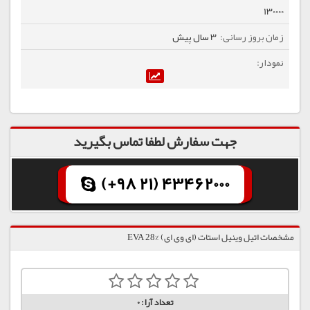
130000
3 سال پیش
جهت سفارش لطفا تماس بگیرید
(+98 21) 43462000
مشخصات اتیل وینیل استات (ای وی ای) %28 EVA
تعداد آرا:
0