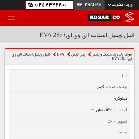
(021) 43462000
ورود / عضویت
ENGLISH
بار
و
بسته
اتیل وینیل استات (ای وی ای) %28 EVA
نمودن
فهرست
مواد اولیه پلاستیک و پلیمر
پلی اتیلن
EVA
اتیل وینیل استات (ای وی
ای) %28 EVA
1
کوثر
کیلوگرم
130000 تومان
0 (0%)
130000