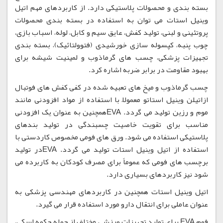
بسته بندی و محصولات پلاستیکی دارد. از کاربردهای مهم اتیل
وینیل استات می توان به استفاده در بسته بندی محصولات
پروتئینی و لبنی، تولید کفش، عایق سیم و کابل، لوله، اسباب بازی،
چوب پنبه، کپسوله سازی خورشیدی (فتوولتائیک)، بسته بندی
تجهیزات پزشکی، چسب های گرماذوب و لمینیت شیشه برای
بهبود مقاومت در برابر ضربه اشاره کرد.
چسب گرماذوب و میخ های تعبیه شده در کفی کفش های فوتبال
ازاتیلن وینیل استاتو معمولاً با استفاده از مواد افزودنی مانند
موم و رزین تولید می گردد. EVAهمچنین به عنوان یک افزودنی
مناسب برای تقویت خاصیت چسبندگی در تولید بندهای
پلاستیکی استفاده می شود. ورق های فومی مخصوص کاردستی با
استفاده از اتیل وینیل استات تولید می گردد. EVAدر تولید
برچسب های فومی که عموماً برای مصرف کودکان به کاربرده می
شود نیز کاربردهای بسیاری دارد.
اتیل وینیل استات همچنین در کاربردهای مهندسی پزشکی به
عنوان عاملی برای انتقال دارو مورد استفاده قرار می گیرد.
فوم EVA برای تولید تجهیزات ورزشی مختلف از جمله چکمه اسکی،