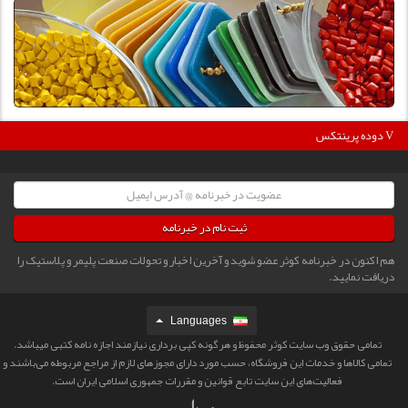
360
دوده پرینتکس V دگوسا :
ثبت نام در خبرنامه
هم اکنون در خبرنامه کوثر عضو شوید و آخرین اخبار و تحولات صنعت پلیمر و پلاستیک را
دریافت نمایید.
Languages
تمامی حقوق وب سایت کوثر محفوظ و هرگونه کپی برداری نیازمند اجازه نامه کتبی میباشد.
تمامی كالاها و خدمات این فروشگاه، حسب مورد دارای مجوزهای لازم از مراجع مربوطه می‌باشند و
فعالیت‌های این سایت تابع قوانین و مقررات جمهوری اسلامی ایران است.‎