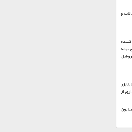
لات و
ثبیت کننده
ویل های نیمه
روفیل
بلایزر
ری از
سریعاً با صابون