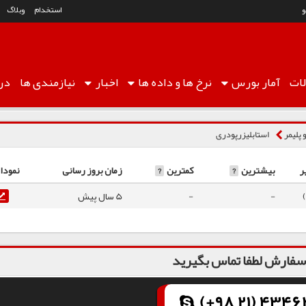
استخدام
وبلاگ
ات
آمار
بورس
نرخ ها
و داده ها
اخبار
نیازمندی ها
درب
 پلیمر
استابلیزرپودری
ر
بیشترین
?
کمترین
?
زمان بروز رسانی
نمودا
-
-
5 سال پیش
فارش لطفا تماس بگیرید
(+98 21) 43462