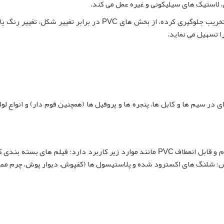
ن، لاستیک های سیلیکونی و غیره عمل می کند.
پی وی سی استابلایزر، در هنگام اکستروژن و تزریق از تخریب جلوگیری کرده، از بخش های PVC در برابر تغییر شکل
در سیم ها و کابل ها، پنجره ها و پروفیل ها (همچنین فوم دار) و انواع لول
تثبیت کننده های فلزی مخلوط مایع در چندین کاربرد نرم و قابل انعطاف PVC مانند موارد زیر کاربرد دارد: فیلم های بسته
فش؛ شلنگ های اکسترود شده و پلاستیسول ها (کفپوش، دیوار پوش، چرم مص