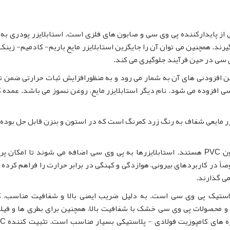
 از پایدارکننده پی وی سی و صابون های فلزی است. استابلایزر پودری به 
مورد استفاده فرار می گیرند. همچنین می توان آن را جایگزین استابلایزر مایع باریم- کادمیم- زین
وی سی در حین فرآیند جلوگیری می کند.
 است که از مهم ترین افزودنی های آن به شمار می رود و به منظورافزایش ثبات حرارتی ضمن 
 افزوده می شود. نام دیگر استابلایزر مایع، روغن نسوز می باشد. عمده ک
 وی سی استابلایزر مایعی شفاف به رنگ زرد کمرنگ است که در استون و بنزن قابل حل بوده 
تثبیت کننده ها از مواد مهم تشکیل دهنده فرمولاسیون PVC هستند. استابلایزرها به پی وی سی اضافه می شوند تا ام
صاً در کاربردهای بیرونی، هوازدگی و کهنگی در برابر حرارت را فراهم کرده و
پلاستیک پی وی سی است. به دلیل ضریب ایمنی بالا و شفافیت مناسب، ک
واد غذایی و محصولات پی وی سی خشک با شفافیت بالا، همچنین برای بطری ها و فی