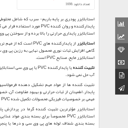
تعداد دانلود :1698
استابلایزر پودری بر پایه باریم- سرب که شامل مخلوطی
قیمت مواد شیمیایی
پایدارکننده و روان کننده PVC‌ 
استابلایزر پایداری حرارتی را بالا برده و از سوختن پی 
قیمت مواد پلاستیکی
استابلایزر
از پایدارکننده های PVC
قیمت طلا
گاهی افزایش ثبات نوری محصول نهایی به رزین پی وی سی
استابلایزر مایع، صنایع PVC است.
قیمت سکه
تثبیت کننده
یا پایدارکننده PVC یا پی
آب حل نمی شود.
دیتاشیت
کانال تلگرام
پایدار، اطمینان از ثبات حرارتی و بهبود مقاومت آن، خصو
مهمی بر خصوصیات فیزیکی محصولات تکمیل شده PVC می گذارند.
استابلایزر مؤثرترین تثبیت کننده گرما در پردازش 
استابلایزر PVC مخصوصاً برای بسته بندی م