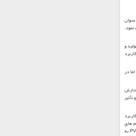
عنوان
ک نمود.
تولید و
اربرد
اما در
کان پردازش
 تأثیر
اربرد
لم های
بسته بندی شفاف، لوله های پی وی سی و درها یا پنجره های کامپوزیت فولادی - پلاستیکی بسیار مناسب است. تثبیت کننده PVC به