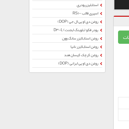
استابلیزرپودری
اسپری قالب RS100
روغن دی او پی ال جی (DOP)
پودر فکو (بلوینگ ایجنت) D300L
ات
روغن استابلایزر سانگ وون
روغن استابلایزر نانیا
روغن کرچک کیسان هند
روغن دی او پی ایرانی (ِDOP)