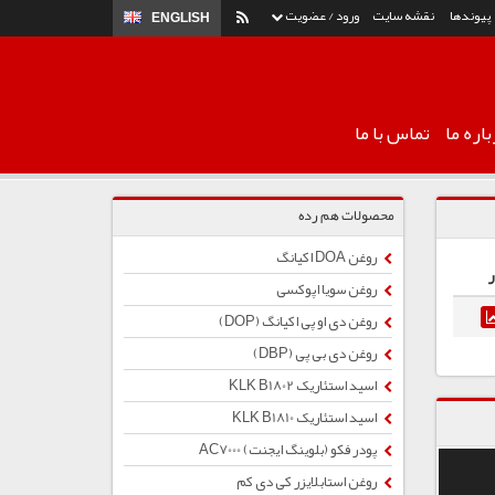
پیوندها
نقشه سایت
ورود / عضویت
ENGLISH
اره ما
تماس با ما
محصولات هم رده
روغن DOA اکیانگ
ر
روغن سویا اپوکسی
روغن دی او پی اکیانگ (DOP)
روغن دی بی پی (DBP)
اسید استئاریک KLK B1802
اسید استئاریک KLK B1810
پودر فکو (بلوینگ ایجنت) AC7000
روغن استابلایزر کی دی کم