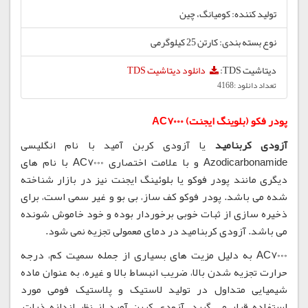
تولید کننده: کومیانگ، چین
نوع بسته بندی: کارتن 25 کیلوگرمی
دیتاشیت TDS:
دانلود دیتاشیت TDS
تعداد دانلود :4168
پودر فکو (بلوینگ ایجنت) AC7000
آزودی کربنامید
یا آزودی کربن آمید با نام انگلیسی
Azodicarbonamide و با علامت اختصاری AC7000 با نام های
دیگری مانند پودر فوکو یا بلوئینگ ایجنت نیز در بازار شناخته
شده می باشد. پودر فوکو کف ساز، بی بو و غیر سمی است، برای
ذخیره سازی از ثبات خوبی برخوردار بوده و خود خاموش شونده
می باشد. آزودی کربنامید در دمای معمولی تجزیه نمی شود.
AC7000 به دلیل مزیت های بسیاری از جمله سمیت کم، درجه
حرارت تجزیه شدن بالا، ضریب انبساط بالا و غیره، به عنوان ماده
شیمیایی متداول در تولید لاستیک و پلاستیک فومی مورد
استفاده قرار می گیرد. آزودی کربن آمید از نظر اندازه ذرات،