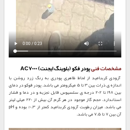
مشخصات فنی
پودر فکو (بلوینگ ایجنت) AC7000
آزودی کربنامید از لحاظ ظاهری پودری به رنگ زرد روشن با
اندازه ی ذرات بین 3 تا 5 میکرومتر می باشد. پودر فوکو در دمای
بین 198 تا 202 درجه ی سلسیوس قابل تجزیه و در دما و فشار
استاندارد، حجم گاز موجود در هر گرم آن بیش از 220 میلی لیتر
می باشد. میزان رطوبت آزودی کربنامید کمتر از 0.3% بوده و pH
آن بین 7 تا 7.5 می باشد.