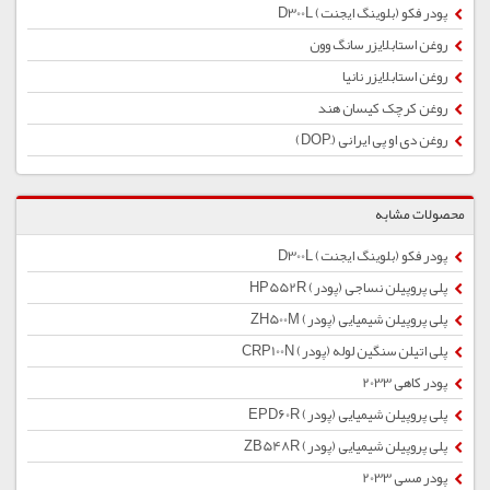
پودر فکو (بلوینگ ایجنت) D300L
روغن استابلایزر سانگ وون
روغن استابلایزر نانیا
روغن کرچک کیسان هند
روغن دی او پی ایرانی (ِDOP)
محصولات مشابه
پودر فکو (بلوینگ ایجنت) D300L
پلی پروپیلن نساجی (پودر) HP552R
پلی پروپیلن شیمیایی (پودر) ZH500M
پلی اتیلن سنگین لوله (پودر) CRP100N
پودر کاهی 2033
پلی پروپیلن شیمیایی (پودر) EPD60R
پلی پروپیلن شیمیایی (پودر) ZB548R
پودر مسی 2033