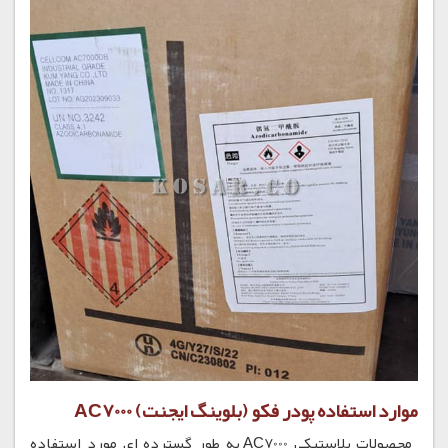
موارد استفاده پودر فکو (بلوینگ ایجنت) AC7000
محصولات پلاستیکی AC7000 به طور گسترده ای مورد استفاده