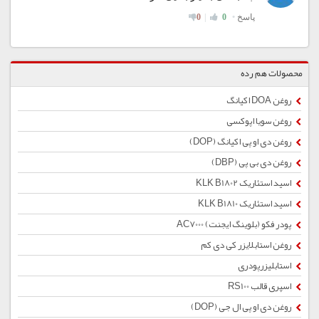
محصولات هم رده
روغن DOA اکیانگ
روغن سویا اپوکسی
روغن دی او پی اکیانگ (DOP)
روغن دی بی پی (DBP)
اسید استئاریک KLK B1802
اسید استئاریک KLK B1810
پودر فکو (بلوینگ ایجنت) AC7000
روغن استابلایزر کی دی کم
استابلیزرپودری
اسپری قالب RS100
روغن دی او پی ال جی (DOP)