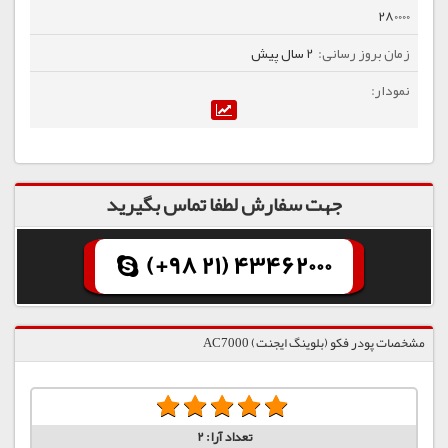
280000
2 سال پیش
جهت سفارش لطفا تماس بگیرید
(+98 21) 43462000
مشخصات پودر فکو (بلوینگ ایجنت) AC7000
تعداد آرا:
2