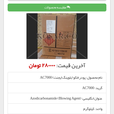
مقایسه محصولات
آخرین قیمت:
280000 تومان
نام محصول: پودر فکو (بلوینگ ایجنت) AC7000
گرید: AC7000
عنوان انگلیسی: Azodicarbonamide (Blowing Agent)
واحد: کیلوگرم