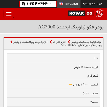
(021) 43462000
ورود / عضویت
ENGLISH
بار
و
بسته
پودر فکو (بلوینگ ایجنت) AC7000
نمودن
فهرست
مواد اولیه پلاستیک و پلیمر
افزودنی ها
افزودنی های پلاستیک و پلیمر
پودر فکو (بلوینگ ایجنت) AC7000
1
کوثر
کیلوگرم
280000 تومان
0 (0%)
280000