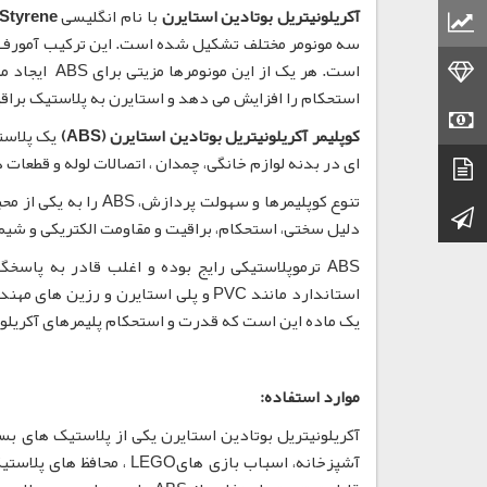
آکریلونیتریل بوتادین استایرن
با نام انگلیسی
 Styrene
قیمت مواد پلاستیکی
سه مونومر مختلف تشکیل شده است. این ترکیب آمورف (
قیمت طلا
است. هر یک ا
استحکام را افزایش می دهد و استایرن به پلاستیک برا
قیمت سکه
کوپلیمر آکریلونیتریل بوتادین استایرن (ABS)
یک پلاست
ای در بدنه لوازم خانگی، چمدان ، اتصالات لوله و قطعات 
دیتاشیت
تنوع کوپلیمرها و سهو
کانال تلگرام
دلیل سختی، استحکام، براقیت و مقاومت الکتریکی و شیمیا
ABS ترموپلاستیکی رایج بوده و اغلب قادر به پا
استاندارد مانند PVC و پلی استایرن و 
یک ماده این است که قدرت و استحکام پلیمرهای آکریلون
موارد استفاده:
آکریلونیتریل بوتادین استایرن یکی از پلاستیک های بس
آشپزخانه، اسباب بازی های