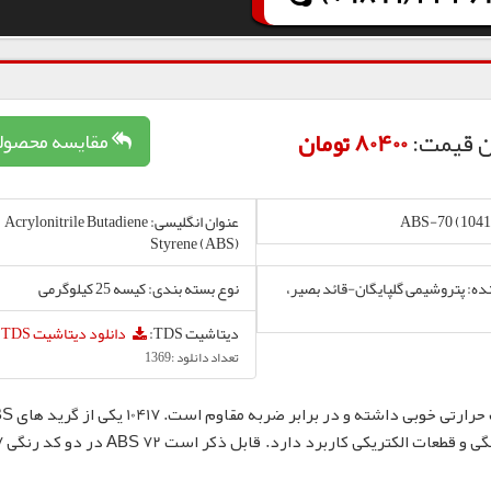
ن قیمت:
80400 تومان
مقایسه محصول
عنوان انگلیسی: Acrylonitrile Butadiene
Styrene (ABS)
نده: پتروشیمی گلپایگان-قائد بصیر،
نوع بسته بندی: کیسه 25 کیلوگرمی
دیتاشیت TDS:
دانلود دیتاشیت TDS
تعداد دانلود :1369