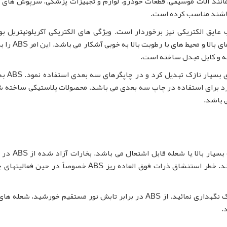
 را در تولید محصولاتی مانند آلات موسیقی، قطعات خودرو، لوازم و تجهیزات پزشکی، سرپوش های
باشند مناسب کرده است.
AB از ویژگی های مناسب عایق الکتریکی نیز برخوردار است. ویژگی های الکتریکی آکریلونیتریل 
استایرن در طیف گسترده ای از فرکانس ها و حتی در دما
شه و کابل مبدل ساخته است.
آکریلونیتریل بوتادین استایرن را 
کاربرد برای استفاده در چاپ سه بعدی می باشد. محصولات پلاستیکی ساخته ش
آکریلونیتریل بوتادین استایرن در معرض درجه حرارت
سوختن می تواند به سرعت شعله های شدید ایجاد کند. خطر استنشاق ذرات فوق العاده ریز ABS خصوصاً در 
آکریلونیتریل بوتادین استایرن را در مکانی خشک و خنک نگهداری نمائید. از ABS در برابر تابش نور مستقیم خورشید،
.