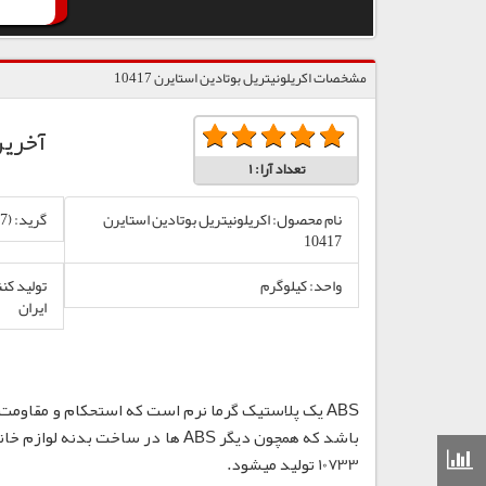
مشخصات اکریلونیتریل بوتادین استایرن 10417
آخری
تعداد آرا:
1
نام محصول: اکریلونیتریل بوتادین استایرن
گرید: ABS-70 (10417)
10417
واحد: کیلوگرم
تولید کن
ایران
قیمت مواد شیمیایی
10733 تولید میشود.