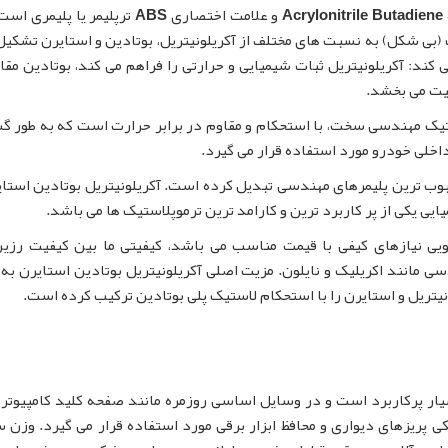
Acrylonitrile Butadiene
و علامت اختصاری
ABS
ترپلیمر یا پلیمری است 
بی شکل) به نسبت های مختلف از آکریلونیتریل، بوتادین و استایرن تشکی
ز این مونومرها مزیتی برای ABS ایجاد می کند: آکریلونیتریل ثبات شیمیایی و حرارتی را فراهم می کند، بوتادین 
قیت می بخشد.
یک مهندسی سخت، با استحکام و مقاوم در برابر حرارت است که به طور گ
داخلی خودرو مورد استفاده قرار می گیرد.
لت پردازش، ABS را به یکی از محبوب ترین پلیمرهای مهندسی تبدیل کرده است. آکریلونیتریل بوتادین اس
یی یکی از پر کاربرد ترین و کارامد ترین ترموپلاستیک ها می باشد.
سخگویی نیازهای کیفی با قیمت مناسب می باشد، کیفیتی ما بین کیفیت رزی
رزین های مهندسی مانند اکریلیک و نایلون. مزیت اصلی آکریلونیتریل بوتادین استایرن به
یتریل و استایرن را با استحکام لاستیک پلی بوتادین ترکیب کرده است.
یار پرکاربرد است و در وسایل اساسی روزمره مانند صفحه کلید کامپیوتر، 
LEGO ، محافظ های پلاستیکی پریزهای دیواری و محافظ ابزار برقی مورد استفاده قرار می گیرد. وز