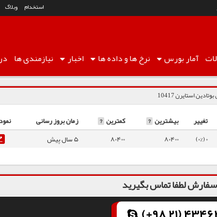
استخدام
وبلاگ
ات
آمار
بورس
نرخ ها
و داده ها
اخبار
نیازمندی ها
درب
وتادین استایرن 10417
تغییر
بیشترین
?
کمترین
?
زمان بروز رسانی
نمود
0 (0%)
80400
80400
5 سال پیش
فارش لطفا تماس بگیرید
(+98 21) 43462