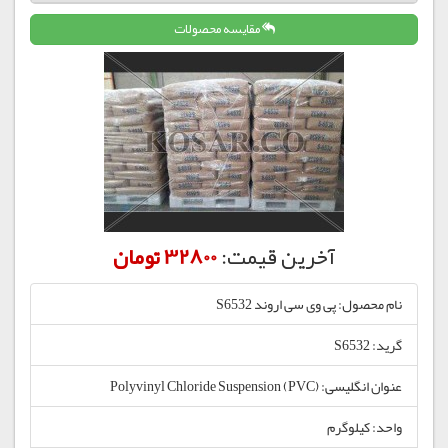
مقایسه محصولات
آخرین قیمت:
32800 تومان
نام محصول: پی وی سی اروند S6532
گرید: S6532
عنوان انگلیسی: Polyvinyl Chloride Suspension (PVC)
واحد: کیلوگرم