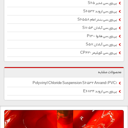
پی وی سی غدیر S65
پی وی سی اروند S6532
پی وی سی بندر امام S6558
پی وی سی آبادان S7054
پی وی سی هانوا P1300
پی وی سی آبادان S57
پی وی سی کوپلیمر CP430
محصولات مشابه
Polyvinyl Chloride Suspension S6532 Arvand (PVC)
پی وی سی اروند E6834