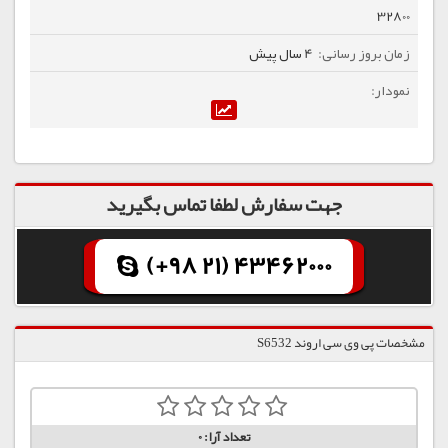
32800
4 سال پیش
جهت سفارش لطفا تماس بگیرید
(+98 21) 43462000
مشخصات پی وی سی اروند S6532
تعداد آرا:
0