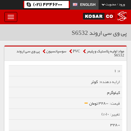
(021) 43462000
ورود / عضویت
ENGLISH
بار
و
بسته
پی وی سی اروند S6532
نمودن
فهرست
مواد اولیه پلاستیک و پلیمر
PVC
سوسپانسیون
پی وی سی اروند
S6532
1
کوثر
کیلوگرم
32800 تومان
0 (0%)
32800