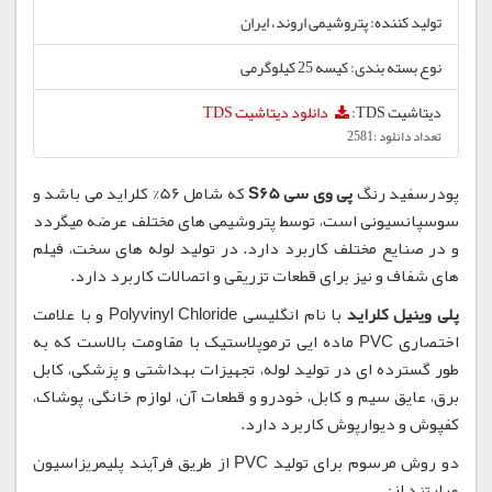
تولید کننده: پتروشیمی اروند، ایران
نوع بسته بندی: کیسه 25 کیلوگرمی
دیتاشیت TDS:
دانلود دیتاشیت TDS
تعداد دانلود :2581
پودرسفید رنگ
پی وی سی S65
که شامل 56% کلراید می باشد و
سوسپانسیونی است، توسط پتروشیمی های مختلف عرضه میگردد
و در صنایع مختلف کاربرد دارد. در تولید لوله های سخت، فیلم
های شفاف و نیز برای قطعات تزریقی و اتصالات کاربرد دارد.
پلی وینیل کلراید
با نام انگلیسی Polyvinyl Chloride و با علامت
اختصاری PVC ماده ایی ترموپلاستیک با مقاومت بالاست که به
طور گسترده ای در تولید لوله، تجهیزات بهداشتی و پزشکی، کابل
برق، عایق سیم و کابل، خودرو و قطعات آن، لوازم خانگی، پوشاک،
کفپوش و دیوارپوش کاربرد دارد.
دو روش مرسوم برای تولید PVC از طریق فرآیند پلیمریزاسیون
عبارتند از: