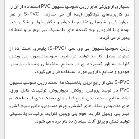
بسیاری از ویژگی های رزین سوسپانسیون PVC استفاده از آن را
در کاربردهای گوناگون ایده آل می سازد. S-PVC از نظر
بیولوژیکی و شیمیایی مقاوم، با دوام و چکش خوار و شکل پذیر
بوده و با افزودن نرم کننده های پلاستیک نیز نرم تر و انعطاف
پذیر تر می گردد.
رزین سوسپانسیون پی وی سی (S-PVC) پلیمری است که از
مونومر وینیل کلراید تولید می شود. سوسپانسیون پلی وینیل
کلراید به طور گسترده ای در صنایع ساختمانی و ساخت و ساز،
خودرو و صنایع دارویی مورد استفاده قرار می گیرد.
S-PVC یکی از رایج ترین پلاستیک ها است. رزین سوسپانسیون
PVC در تولید پروفیل، روکش، دیوارپوش، ترکیبات کابل، ورق،
لوله، صنایع بسته بندی، انواع فیلم های بسته بندی، از جمله فیلم
های مخصوص سقف های کششی، چرم مصنوعی، عایق سیم کشی،
فیبر پلی وینیل کلراید، فوم پلی وینیل کلراید، ترکیبات پلاستیکی
تولید کفش و یراق آلات مبلمان به کار برده می شود.