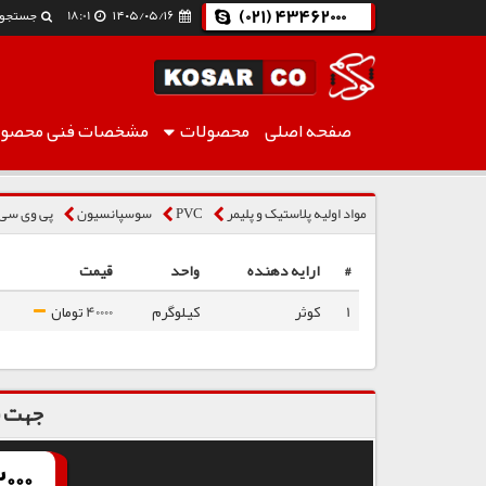
(021) 43462000
۱۴۰۵/۰۵/۱۶
18:01
جستجو
صفحه اصلی
محصولات
مشخصات فنی
محصول
پی وی سی بندر امام S7054
مواد اولیه پلاستیک و پلیمر
PVC
سوسپانسیون
پی وی سی بند
#
ارایه دهنده
واحد
قیمت
1
کوثر
کیلوگرم
40000 تومان
جهت س
000