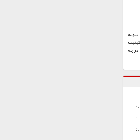
 خنک و دارای تهویه
کیفیت
سوسپانسیون پلی وینیل کلراید، آن را به دور از گرما یا نور مستقیم خورشید و تنها در محفظه های اصلی و در دمای پایین تر از 40 درجه
45
40
35