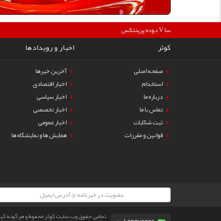
360000
دوده پرینتکس V دگوسا :
کوثر
اخبار و رویدادها
صفحه اصلی
آخرین خبرها
استخدام
اخبار اقتصادی
درباره ما
اخبار سیاسی
تماس با ما
اخبار تخصصی
ثبت شکایات
اخبار عمومی
قوانین و مقررات
همایش ها و نمایشگاه ها
تمامی حقوق وب سایت کوثر محفوظ و هرگونه کپی ب