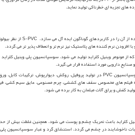
ه های تجزیه ای خطرناکی تولید نماید.
بسیاری از ویژگی های رزین سوسپانسیون PVC استفاده از آن را در کاربردهای گوناگون ا
ا افزودن نرم کننده های پلاستیک نیز نرم تر و انعطاف پذیر تر می گردد.
 وی سی (S-PVC) پلیمری است که از مونومر وینیل کلراید تولید می شود. سوسپانسیون پلی وینیل کلراید
صنایع دارویی مورد استفاده قرار می گیرد.
S-PVC یکی از رایج ترین پلاستیک ها است. رزین سوسپانسیون PVC در تولید پروفیل، روکش، دیوارپوش، ترکیبات کابل،
مله فیلم های مخصوص سقف های کششی، چرم مصنوعی، عایق سیم کشی، فیب
تولید کفش و یراق آلات مبلمان به کار برده می شود.
نیل کلراید باعث تحریک چشم و پوست می شود. همچنین غلظت بیش از حد 
وبات ناخوشایند در چشم می گردد. استنشاق گرد و غبار سوسپانسیون پلی 