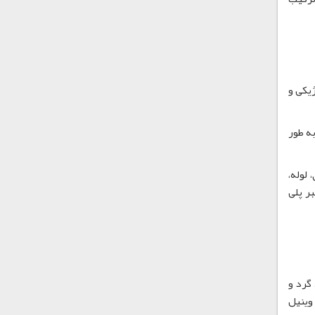
یده آل می سازد. S-PVC از نظر بیولوژیکی و
 به طور
 ورق، لوله،
ر پلی
گرد و
وینیل