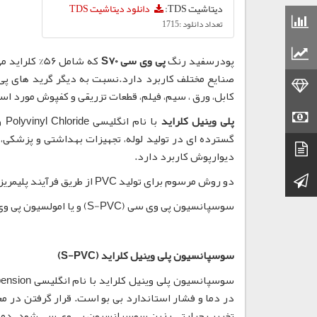
دیتاشیت TDS:
دانلود دیتاشیت TDS
قیمت مواد شیمیایی
تعداد دانلود :1715
قیمت مواد پلاستیکی
پودرسفید رنگ
پی وی سی S70
که شامل 56
صنایع مختلف کاربرد دارد.نسبت به دیگر گرید های پی 
قیمت طلا
کابل، ورق ، سیم، فیلم، قطعات تزریقی و کفپوش مورد است
قیمت سکه
پلی وینیل کلراید
گسترده ای در تولید لوله، تجهیزات بهداشتی و پزشکی، 
دیتاشیت
دیوارپوش کاربرد دارد.
کانال تلگرام
دو روش مرسوم برای تولید PVC از طریق فرآیند پلیمریزاسیون عبارتند از:
سوسپانسیون پی وی سی (S-PVC) و یا امولسیون پی وی سی (E-PVC)
سوسپانسیون پلی وینیل کلراید (S-PVC)