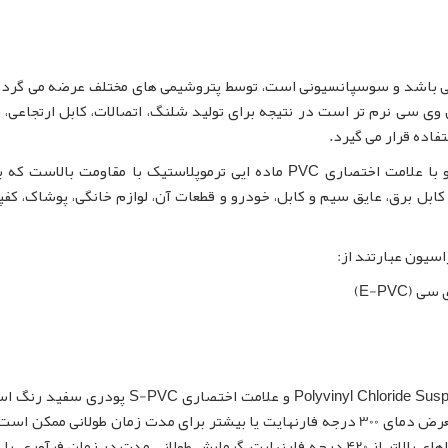
% کلراید می باشد و سوسپانسیونی است، توسط پتروشیمی های مختلف عرضه می گرد
وی سی نرم تر است در نتیجه برای تولید شلنگ، اتصالات، کابل ارتجاعی،
فاده قرار می گیرد.
با نام انگلیسی Polyvinyl Chloride و با علامت اختصاری PVC ماده ایی ترموپلاستیک با مقاومت بالا
کابل برق، عایق سیم و کابل، خودرو و قطعات آن، لوازم خانگی، پوشاک، کف
سوسپانسیون پلی وینیل کلراید با نام انگلیسی Polyvinyl Chloride Suspension و علامت اختصاری C
در دما و فشار استاندارد بی بو است. قرار گرفتن در معرض دمای 300 درجه فارنهایت یا بیشتر برای مدت زمان طولانی مم
تخریب حرارتی رزین سوسپانسیون پی وی سی شود. دماهای بالاتر از 420 درجه فارنهایت، گرمایش طولانی مدت در زمان فرآو