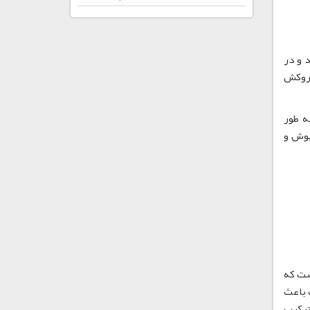
د و در
 روکش
ست که به طور
پوش و
S-PV پودری سفید رنگ است که
کن است باعث
ری، یا ترکیب