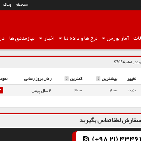
استخدام
وبلاگ
ات
آمار
بورس
نرخ ها
و داده ها
اخبار
نیازمندی ها
درب
ر امام S7054
تغییر
بیشترین
?
کمترین
?
زمان بروز رسانی
نمودا
0 (0%)
40000
40000
4 سال پیش
فارش لطفا تماس بگیرید
(+98 21) 43462