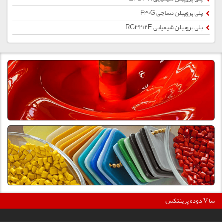
پلی پروپیلن نساجی F30G
پلی پروپیلن شیمیایی RG3212E
36
دوده پرینتکس V دگوسا :