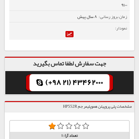
9100
8 سال پیش
جهت سفارش لطفا تماس بگیرید
(+98 21) 43462000
مشخصات پلی پروپیلن هموپلیمر جم HP552R
تعداد آرا:
1