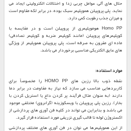
حلال های آلی، عوامل چربی زدا و اختلالات الکترولیتی ایجاد می
نماید. پلی پروپیلن هموپلیمر سبک بوده، در برابر لکه مقاوم است
و میزان جذب رطوبت کمی دارد.
Homo PP هوموپلیمری از پروپیلن است و در مقایسه با
کوپلیمرهای پروپیلن (مانند کوپلیمر ضربه و کوپلیمر تصادفی)
ماده ای مقرون به صرفه است. پلی پروپیلن هموپلیمر از ویژگی
های عایق الکتریکی مناسبی برخوردار می باشد.
موارد استفاده:
نقطه ذوب بالا رزین های HOMO PP را مخصوصاً برای
کاربردهایی مناسب می سازد که نیاز به مقاومت در برابر دما
دارند (به عنوان مثال فرآیند پر کردن داغ یا استریل کردن با
بخار). رزین پلی پروپیلن با ویسکوزیته (گرانروی) مختلفی موجود
می باشد و بنابراین می تواند در کلیه فن آوری های پردازشی از
اکستروژن لوله تا قالب گیری تزریقی مورد استفاده قرار گیرد.
از این هموپلیمرها می توان در فن آوری های مختلف پردازشی