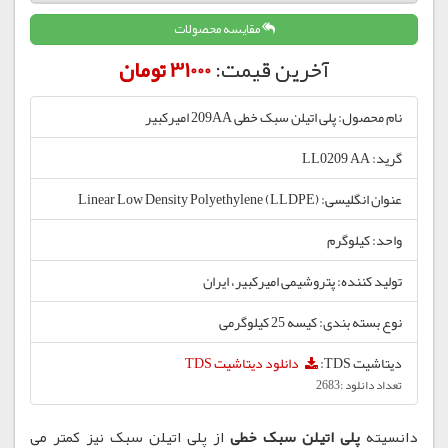
مقایسه محصولات
آخرین قیمت:
31000 تومان
نام محصول: پلی اتیلن سبک خطی 209AA امیرکبیر
گرید: LL0209 AA
عنوان انگلیسی: Linear Low Density Polyethylene (LLDPE)
واحد: کیلوگرم
تولید کننده: پتروشیمی امیرکبیر، ایران
نوع بسته بندی: کیسه 25 کیلوگرمی
دیتاشیت TDS:
دانلود دیتاشیت TDS
تعداد دانلود :2683
دانسیته
پلی اتیلن سبک خطی
از پلی اتیلن سبک نیز کمتر می