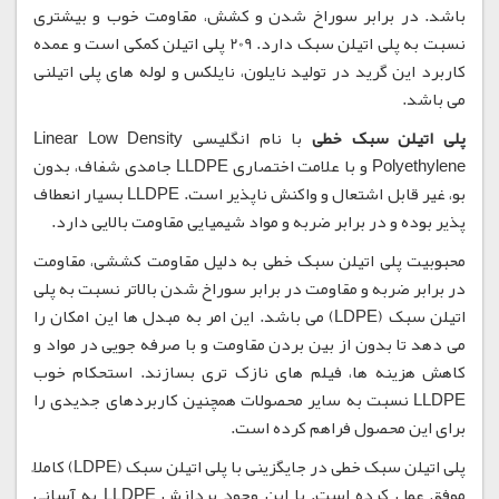
باشد. در برابر سوراخ شدن و کشش، مقاومت خوب و بیشتری
نسبت به پلی اتیلن سبک دارد. 209 پلی اتیلن کمکی است و عمده
کاربرد این گرید در تولید نایلون، نایلکس و لوله های پلی اتیلنی
می باشد.
پلی اتیلن سبک خطی
با نام انگلیسی Linear Low Density
Polyethylene و با علامت اختصاری LLDPE جامدی شفاف، بدون
بو، غیر قابل اشتعال و واکنش ناپذیر است. LLDPE بسیار انعطاف
پذیر بوده و در برابر ضربه و مواد شیمیایی مقاومت بالایی دارد.
محبوبیت پلی اتیلن سبک خطی به دلیل مقاومت کششی، مقاومت
در برابر ضربه و مقاومت در برابر سوراخ شدن بالاتر نسبت به پلی
اتیلن سبک (LDPE) می باشد. این امر به مبدل ها این امکان را
می دهد تا بدون از بین بردن مقاومت و با صرفه جویی در مواد و
کاهش هزینه ها، فیلم های نازک تری بسازند. استحکام خوب
LLDPE نسبت به سایر محصولات همچنین کاربردهای جدیدی را
برای این محصول فراهم کرده است.
پلی اتیلن سبک خطی در جایگزینی با پلی اتیلن سبک (LDPE) کاملاً
موفق عمل کرده است. با این وجود پردازش LLDPE به آسانی