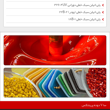
پلی اتیلن سبک خطی دورانی 32604UV
پلی اتیلن سبک خطی (پودر) 22B02
پلی اتیلن سبک خطی 18B01
36
دوده پرینتکس V دگوسا :