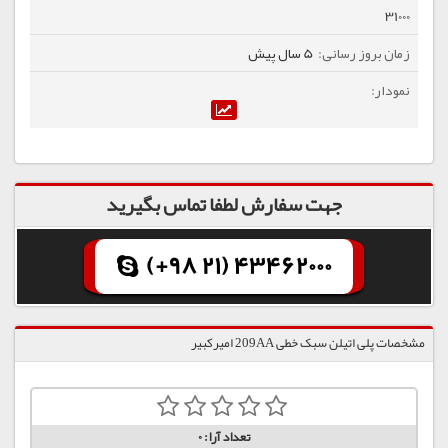
31000
5 سال پیش
جهت سفارش لطفا تماس بگیرید
(+98 21) 43462000
مشخصات پلی اتیلن سبک خطی 209AA امیرکبیر
تعداد آرا:
0