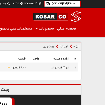
(021) 43462000
۱۴۰۵/۰۵/۱۶
8:35
جستج
صفحه اصلی
محصولات
مشخصات فنی
محصول
یوان چین
ارز ها
ارز آزاد
یوان چین
#
ارایه دهنده
واحد
قیمت
1
ارز آزاد (بازار)
28010 تومان
جهت س
000