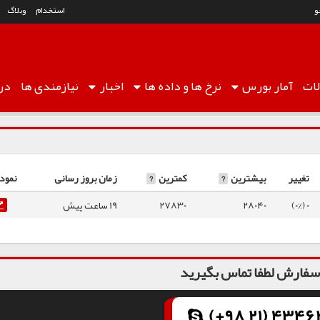
و
استخدام
وبلاگ
ات
آمار
بورس
نرخ ها
و داده ها
اخبار
نیازمندی ها
درب
تغییر
بیشترین
?
کمترین
?
زمان بروز رسانی
نمودا
0 (0%)
28040
27830
19 ساعت پیش
فارش لطفا تماس بگیرید
(+98 21) 43462