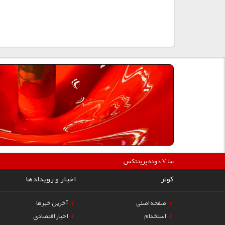
360000
دوده پرینتکس V دگوسا :
کوثر
اخبار و رویدادها
صفحه اصلی
آخرین خبرها
استخدام
اخبار اقتصادی