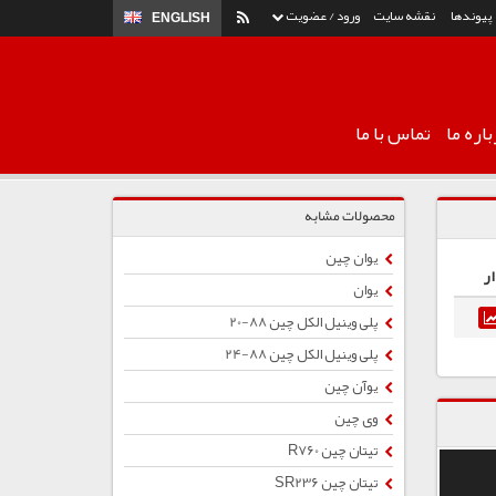
پیوندها
نقشه سایت
ورود / عضویت
ENGLISH
اره ما
تماس با ما
محصولات مشابه
یوان چین
ر
یوان
پلی وینیل الکل چین 88-20
پلی وینیل الکل چین 88-24
یوآن چین
وی چین
تیتان چین R760
تیتان چین SR236