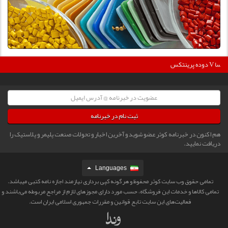
360
دوده پرینتکس V دگوسا :
ثبت نام در خبرنامه
هم اکنون در خبرنامه کوثر عضو شوید و آخرین اخبار و تحولات صنعت پلیمر و پلاستیک را
دریافت نمایید.
Languages
تمامی حقوق وب سایت کوثر محفوظ و هرگونه کپی برداری نیازمند اجازه نامه کتبی میباشد.
تمامی كالاها و خدمات این فروشگاه، حسب مورد دارای مجوزهای لازم از مراجع مربوطه می‌باشند و
فعالیت‌های این سایت تابع قوانین و مقررات جمهوری اسلامی ایران است.‎