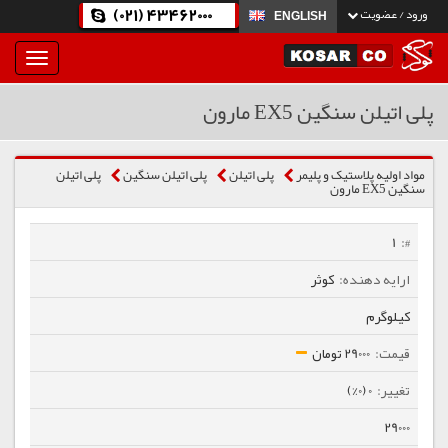
(021) 43462000
ورود / عضویت
ENGLISH
بار
و
بسته
پلی اتیلن سنگین EX5 مارون
نمودن
فهرست
مواد اولیه پلاستیک و پلیمر
پلی اتیلن
پلی اتیلن سنگین
پلی اتیلن
سنگین EX5 مارون
1
کوثر
کیلوگرم
29000 تومان
0 (0%)
29000