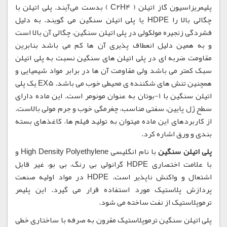
پلیمریزاسیون گاز اتیلن ( C2H4 ) بدست می‌آیند. پلی اتیلن با
چگالی بالا را HDPE یا پلی اتیلن سنگین می گویند. به دلیل
فشردگی زنجیره مولکولی در پلی اتیلن سنگین، چگالی آن بالا است
و به همین دلیل انعطاف پذیری آن ها کم می باشد بنابرین
مقاومت ضربه ای در پلی اتیلن های سنگین نسبت به پلی اتیلن
سبک کمتر می باشد ولی مقاومت آن ها در برابر مواد شیمیایی و
همچنین تنش های شکننده ی محیطی خوب می باشد. EX5 یک پلی
اتیلن سنگین با 1-بوتان به عنوان مونومر است. این ماده دارای
سطح ژل پایین، سفتی مناسب، چغرمگی خوب و جرم مولی بالاست.
از کاربردهای این ماده میتوان به تولید فیلم ها، کاغذهای بسته
بندی و ورق اشاره کرد.
پلی اتیلن سنگین
با نام انگلیسی High Density Polyethylene و
با علامت اختصاری HDPE گرانولی بی رنگ، بی بو، غیر قابل
اشتعال و واکنش ناپذیر است. HDPE در مواد اولیه صنعت
پردازش پلاستیک مورد استفاده قرار می گیرد. این پلیمر
ترموپلاستیک از نفت ساخته می شود.
پلی اتیلن سنگین ترموپلاستیک مقرون به صرفه با ساختاری خطی