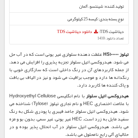
تولید کننده: شینتسو، آلمان
نوع بسته بندی: کیسه 25 کیلوگرمی
دیتاشیت TDS:
دانلود دیتاشیت TDS
تعداد دانلود :1410
تیلوز HS100000
غلظت دهنده سلولزی غیر یونی است که در آب حل
می شود، هیدروکسی اتیل سلولز تجزیه پذیری را افزایش می دهد.
از جمله کاربردهای آن در رنگ داخلی است که سازگاری خوبی با
رنگدانه ها دارد و موجب براقیت می شود و نیز در الیاف بی بافت
و پاک کننده ها کاربرد دارد.
هیدروکسی اتیل سلولز
با نام انگلیسی Hydroxyethyl Cellulose
با علامت اختصاری HEC و نام تجاری تیلوز (Tylose) شناخته می
شود. هیدروکسی اتیل سلولز جامد فیبری یا پودری شکل به رنگ
سفید مایل به زرد است. HEC غیر یونی، غیر سمی، بدون بو و مزه
می باشد. هیدروکسی اتیل سلولز در آب انحلال پذیر بوده و در
حلالهای آلی رایج نامحلول می باشد.