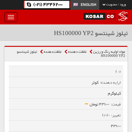
(021) 43462000
ورود / عضویت
ENGLISH
بار
و
بسته
تیلوز شینتسو HS100000 YP2
نمودن
فهرست
مواد اولیه رنگ و رزین
غلظت دهنده
غلظت‌دهنده
تیلوز شینتسو
HS100000 YP2
1
کوثر
کیلوگرم
431000 تومان
0 (0%)
431000