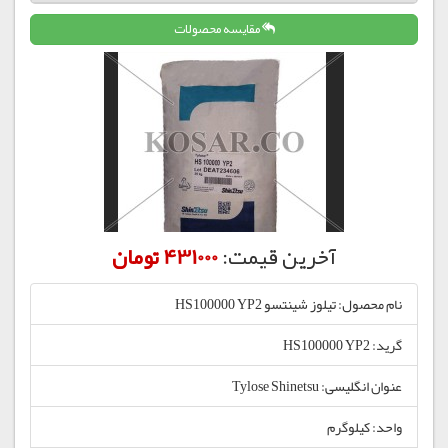
مقایسه محصولات
آخرین قیمت:
431000 تومان
نام محصول: تیلوز شینتسو HS100000 YP2
گرید: HS100000 YP2
عنوان انگلیسی: Tylose Shinetsu
واحد: کیلوگرم