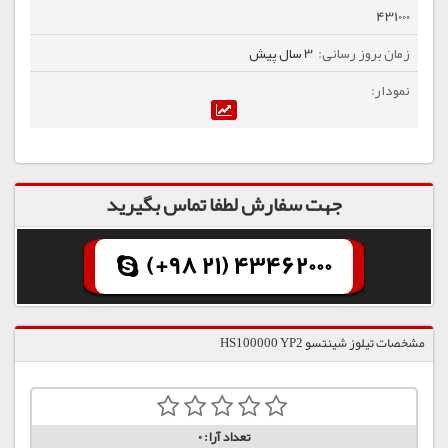
431000
3 سال پیش
جهت سفارش لطفا تماس بگیرید
(+98 21) 43462000
مشخصات تیلوز شینتسو HS100000 YP2
تعداد آرا:
0