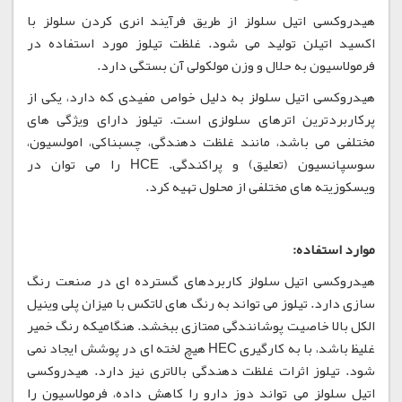
هیدروکسی اتیل سلولز از طریق فرآیند انری کردن سلولز با
اکسید اتیلن تولید می شود. غلظت تیلوز مورد استفاده در
فرمولاسیون به حلال و وزن مولکولی آن بستگی دارد.
هیدروکسی اتیل سلولز به دلیل خواص مفیدی که دارد، یکی از
پرکاربردترین اترهای سلولزی است. تیلوز دارای ویژگی های
مختلفی می باشد، مانند غلظت دهندگی، چسبناکی، امولسیون،
سوسپانسیون (تعلیق) و پراکندگی. HCE را می توان در
ویسکوزیته های مختلفی از محلول تهیه کرد.
موارد استفاده:
هیدروکسی اتیل سلولز کاربردهای گسترده ای در صنعت رنگ
سازی دارد. تیلوز می تواند به رنگ های لاتکس با میزان پلی وینیل
الکل بالا خاصیت پوشانندگی ممتازی ببخشد. هنگامیکه رنگ خمیر
غلیظ باشد، با به کارگیری HEC هیچ لخته ای در پوشش ایجاد نمی
شود. تیلوز اثرات غلظت دهندگی بالاتری نیز دارد. هیدروکسی
اتیل سلولز می تواند دوز دارو را کاهش داده، فرمولاسیون را