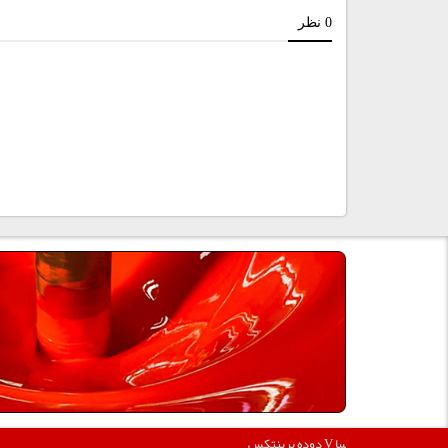
360000
دوده پرینتکس V دگوسا :