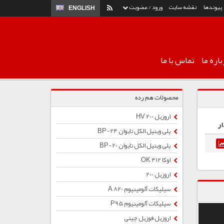
پیوندها
نقشه سایت
ورود / عضویت
ENGLISH
اره ما
تماس با ما
محصولات هم رده
اروزیل 200 HV
ار
پلی وینیل الکل تایوان BP-24
پلی وینیل الکل تایوان BP-20
اوکا OK 412
اروزیل 200
سیلیکات آلومینیوم A 820
سیلیکات آلومینیوم P95
اروزیل فوزیل چینی