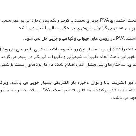
با نام انگلیسی Polyvinyl Alcohol و با علامت اختصاری PVA، پودری سفید یا کرمی رنگ، بدون مزه، بی بو، غی
 پلیمر مصنوعی گرانولی یا پودری، نیمه کریستالی یا خطی می باشد.
 حل نمی شود.
 الکل و وینیل استات را تشکیل می دهد. از این رو، خصوصیات ساختاری پلیمرهای پلی وینی
ییراتی باعث ایجاد تغییرات شیمیایی و تغییرات فیزیکی در پلیمر می گردد، 
لیمری. ساختارهای پلی وینیل الکل اصلاح شده در کاربردهای زیست پزشکی 
ی الکتریک بالا و توان ذخیره بار الکتریکی بسیار خوبی می باشد. ویژگ
مکانیکی، نوری و الکتریکی پلی وینیل الکل به راحتی با تغلیظ با نانو پرکننده ها قابل تنظیم است. A
جود می باشد.