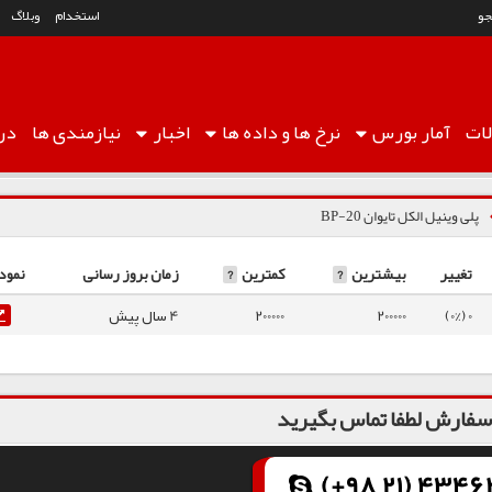
و
استخدام
وبلاگ
ات
آمار
بورس
نرخ ها
و داده ها
اخبار
نیازمندی ها
درب
پلی وینیل الکل تایوان BP-20
تغییر
بیشترین
?
کمترین
?
زمان بروز رسانی
نمود
0 (0%)
200000
200000
4 سال پیش
فارش لطفا تماس بگیرید
(+98 21) 43462