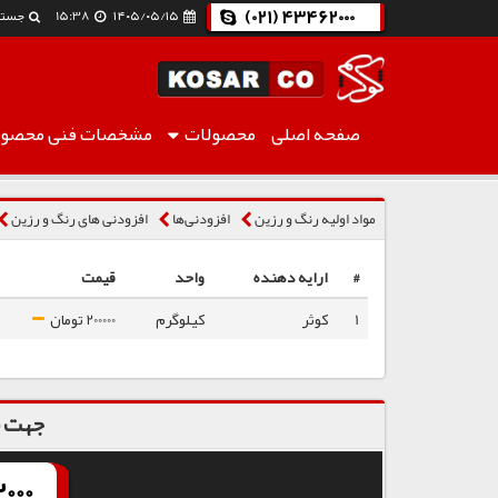
(021) 43462000
۱۴۰۵/۰۵/۱۵
15:38
جستج
صفحه اصلی
محصولات
مشخصات فنی
محصول
پلی وینیل الکل تایوان BP-20
مواد اولیه رنگ و رزین
افزودنی‌ها
افزودنی های رنگ و رزین
#
ارایه دهنده
واحد
قیمت
1
کوثر
کیلوگرم
200000 تومان
جهت س
000