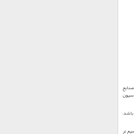
 صنایع
اسیون
الا می باشد،
یع تر