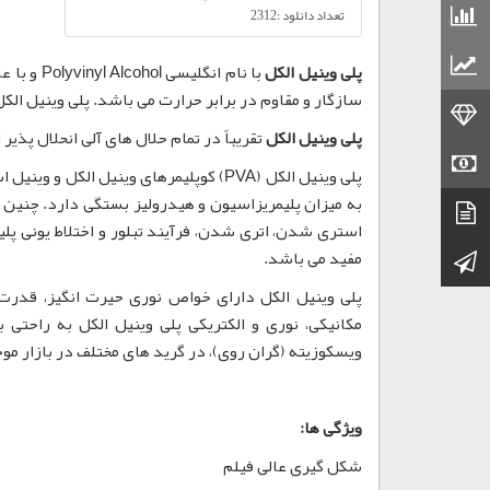
قیمت مواد شیمیایی
تعداد دانلود :2312
قیمت مواد پلاستیکی
پلی وینیل الکل
سازگار و مقاوم در برابر حرارت می باشد. پلی وینیل الکل
قیمت طلا
پلی وینیل الکل
تقریباً در تمام حلال های آلی انحلال پذیر است. PVA در روغن های حیوانی و گیاهی و چربی
قیمت سکه
پلی وینیل الکل (PVA) کوپلیمرهای وینیل
به میزان پلیمریزاسیون و هیدرولیز بستگی دارد. چنین تغ
دیتاشیت
استری شدن، اتری شدن، فرآیند تبلور و اختلاط یونی پ
مفید می باشد.
کانال تلگرام
پلی وینیل الکل دارای خواص نوری حیرت انگیز، قدرت د
ویسکوزیته (گران روی)، در گرید های مختلف در بازار مو
ویژگی ها:
شکل گیری عالی فیلم