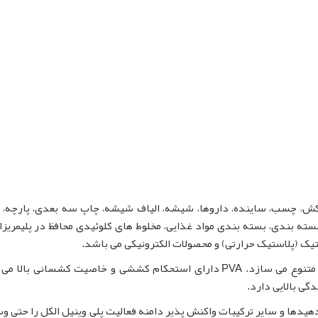
 کاغذ، روکش، چسب، ساینده، داروها، شیشه، الیاف شیشه، چاپ سه بعدی، پارچه،
بسته بندی، بسته بندی مواد غذایی، مخلوط های کلوئیدی محافظ در پلیمریز
تیک (پلاستیک حرارتی) و محصولات الکترونیکی می باشد.
خواص فیزیکی و شیمیایی، پلی وینیل الکل را بسیار متنوع می سازد. PVA دارای استحکام کششی و خاصیت کشسانی ب
گی بالایی دارد.
یدها و سایر ترکیبات واکنش پذیر دامنه فعالیت پلی وینیل الکل را حتی وس