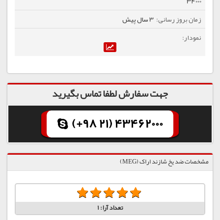
34000
3 سال پیش
جهت سفارش لطفا تماس بگیرید
(+98 21) 43462000
مشخصات ضد یخ شازند اراک (MEG)
تعداد آرا:
1