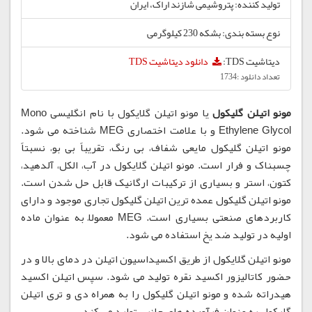
تولید کننده: پتروشیمی شازند اراک، ایران
نوع بسته بندی: بشکه 230 کیلوگرمی
دیتاشیت TDS:
دانلود دیتاشیت TDS
تعداد دانلود :1734
مونو اتیلن گلیکول
یا مونو اتیلن گلایکول با نام انگلیسی Mono
Ethylene Glycol و با علامت اختصاری MEG شناخته می شود.
مونو اتیلن گلیکول مایعی شفاف، بی رنگ، تقریباً بی بو، نسبتاً
چسبناک و فرار است. مونو اتیلن گلایکول در آب، الکل، آلدهید،
کتون، استر و بسیاری از ترکیبات ارگانیک قابل حل شدن است.
مونو اتیلن گلیکول عمده ترین اتیلن گلیکول تجاری موجود و دارای
کاربردهای صنعتی بسیاری است. MEG معمولاً به عنوان ماده
اولیه در تولید ضد یخ استفاده می شود.
مونو اتیلن گلایکول از طریق اکسیداسیون اتیلن در دمای بالا و در
حضور کاتالیزور اکسید نقره تولید می شود. سپس اتیلن اکسید
هیدراته شده و مونو اتیلن گلیکول را به همراه دی و تری اتیلن
گلیکول به عنوان فرآورده های جانبی تولید می کند.