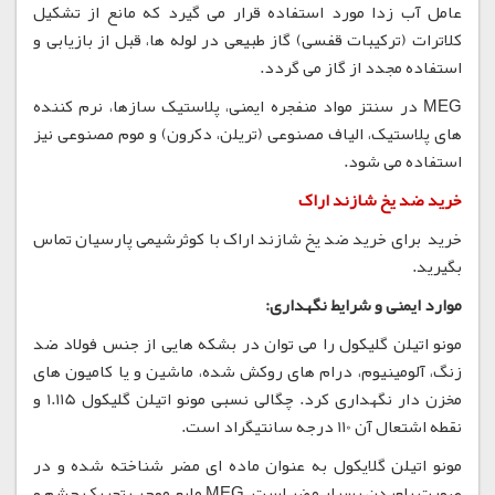
عامل آب زدا مورد استفاده قرار می گیرد که مانع از تشکیل
کلاترات (ترکیبات قفسی) گاز طبیعی در لوله ها، قبل از بازیابی و
استفاده مجدد از گاز می گردد.
MEG در سنتز مواد منفجره ایمنی، پلاستیک سازها، نرم کننده
های پلاستیک، الیاف مصنوعی (تریلن، دکرون) و موم مصنوعی نیز
استفاده می شود.
خرید ضد یخ شازند اراک
خرید برای خرید ضد یخ شازند اراک با کوثرشیمی پارسیان تماس
بگیرید.
موارد ایمنی و شرایط نگهداری:
مونو اتیلن گلیکول را می توان در بشکه هایی از جنس فولاد ضد
زنگ، آلومینیوم، درام های روکش شده، ماشین و یا کامیون های
مخزن دار نگهداری کرد. چگالی نسبی مونو اتیلن گلیکول 1.115 و
نقطه اشتعال آن 110 درجه سانتیگراد است.
مونو اتیلن گلایکول به عنوان ماده ای مضر شناخته شده و در
صورت بلعیدن بسیار مضر است. MEG مایع موجب تحریک چشم و