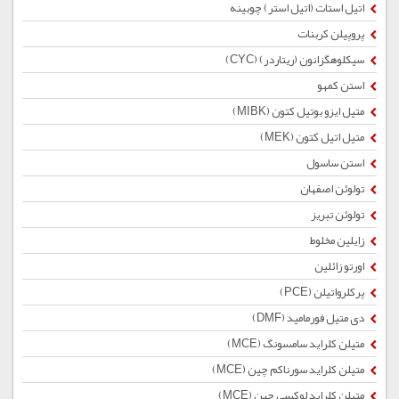
اتیل استات (اتیل استر) چوبینه
پروپیلن کربنات
سیکلوهگزانون (ریتاردر) (CYC)
استن کمهو
متیل ایزو بوتیل کتون (MIBK)
متیل اتیل کتون (MEK)
استن ساسول
تولوئن اصفهان
تولوئن تبریز
زایلین مخلوط
اورتو زائلین
پرکلرواتیلن (PCE)
دی متیل فورمامید (DMF)
متیلن کلراید سامسونگ (MCE)
متیلن کلراید سورناکم چین (MCE)
متیلن کلراید لوکسی چین (MCE)