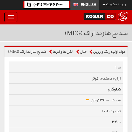
(021) 43462000
ورود / عضویت
ENGLISH
بار
و
بسته
ضد یخ شازند اراک (MEG)
نمودن
فهرست
مواد اولیه رنگ و رزین
حلال
الكل ها و اترها
ضد یخ شازند اراک (MEG)
1
کوثر
کیلوگرم
34000 تومان
0 (0%)
34000