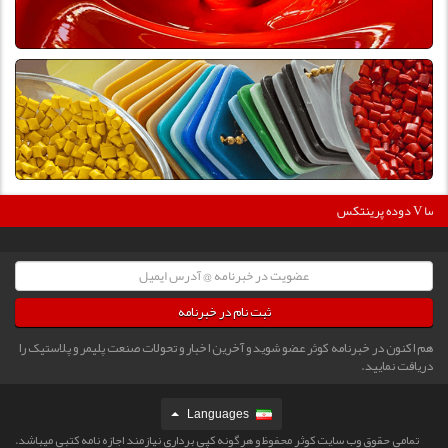
36
دوده پرینتکس V دگوسا :
ثبت نام در خبرنامه
هم اکنون در خبرنامه کوثر عضو شوید و آخرین اخبار و تحولات صنعت پلیمر و پلاستیک را
دریافت نمایید.
Languages
تمامی حقوق وب سایت کوثر محفوظ و هرگونه کپی برداری نیازمند اجازه نامه کتبی میباشد.