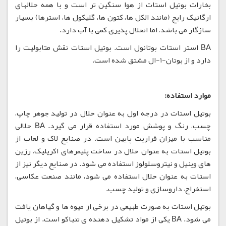
بخارات بوتیل استات از هوا سنگین تر است و با همه حلالهای
ارگانیک رایج (مانند الکل ها، کتون ها، گلیکول ها، استرها) بسیار
سازگار می باشد، اما انحلال پذیری کمی با آب دارد.
BA استر استات بوتانول است. بوتیل استات نقش متابولیت را
دارد و از بوتان-1-ال مشتق شده است.
موارد استفاده:
بوتیل استات در درجه اول به عنوان حلال در تولید جوهر چاپ،
چسب، رنگ و پوشش مورد استفاده قرار می گیرد. BA حلالی
مناسب با میزان فراریت پایین است. در صنایع لاک و لعاب از
بوتیل استات به عنوان حلال در ساخت پلیمرهای اکریلیک، رزین
های وینیل و نیتروسلولوز استفاده می شود. در صنایع دیگر نیز از
استات به عنوان حلال استفاده می شود، مانند صنعت عکاسی،
استخراج، داروسازی و تولید چسب.
بوتیل استات به صورت طبیعی در برخی از میوه ها و گیاهان یافت
می شود. BA یکی از مواد تشکیل دهنده ی تنباکو است. از بوتیل