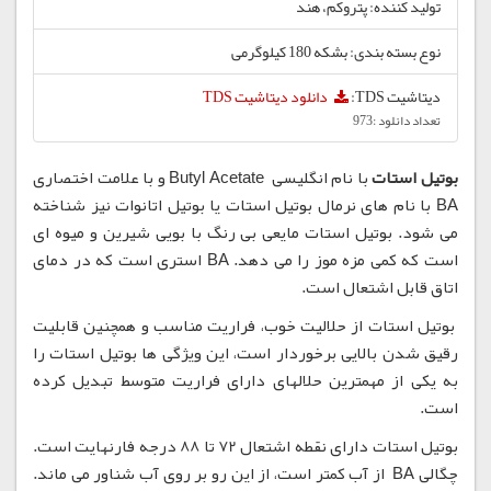
تولید کننده: پتروکم، هند
نوع بسته بندی: بشکه 180 کیلوگرمی
دیتاشیت TDS:
دانلود دیتاشیت TDS
تعداد دانلود :973
بوتیل استات
با نام انگلیسی Butyl Acetate و با علامت اختصاری
BA با نام های نرمال بوتیل استات یا بوتیل اتانوات نیز شناخته
می شود. بوتیل استات مایعی بی رنگ با بویی شیرین و میوه ای
است که کمی مزه موز را می دهد. BA استری است که در دمای
اتاق قابل اشتعال است.
بوتیل استات از حلالیت خوب، فراریت مناسب و همچنین قابلیت
رقیق شدن بالایی برخوردار است، این ویژگی ها بوتیل استات را
به یکی از مهمترین حلالهای دارای فراریت متوسط تبدیل کرده
است.
بوتیل استات دارای نقطه اشتعال 72 تا 88 درجه فارنهایت است.
چگالی BA از آب کمتر است، از این رو بر روی آب شناور می ماند.