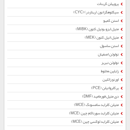
پروپیلن کربنات
سیکلوهگزانون (ریتاردر) (CYC)
استن کمهو
متیل ایزو بوتیل کتون (MIBK)
متیل اتیل کتون (MEK)
استن ساسول
تولوئن اصفهان
تولوئن تبریز
زایلین مخلوط
اورتو زائلین
پرکلرواتیلن (PCE)
دی متیل فورمامید (DMF)
متیلن کلراید سامسونگ (MCE)
متیلن کلراید سورناکم چین (MCE)
متیلن کلراید لوکسی چین (MCE)