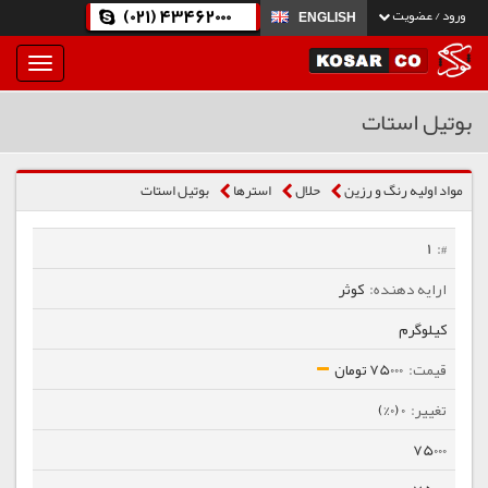
(021) 43462000
ورود / عضویت
ENGLISH
بار
و
بسته
بوتیل استات
نمودن
فهرست
مواد اولیه رنگ و رزین
حلال
استرها
بوتیل استات
1
کوثر
کیلوگرم
75000 تومان
0 (0%)
75000