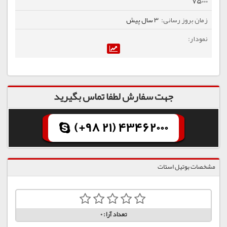
75000
3 سال پیش
جهت سفارش لطفا تماس بگیرید
(+98 21) 43462000
مشخصات بوتیل استات
تعداد آرا:
0