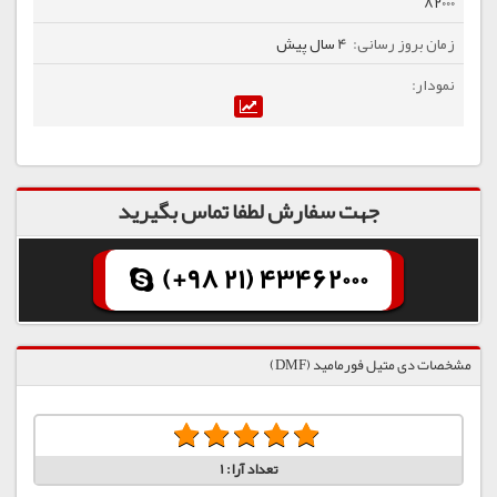
82000
4 سال پیش
جهت سفارش لطفا تماس بگیرید
(+98 21) 43462000
مشخصات دی متیل فورمامید (DMF)
تعداد آرا:
1