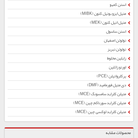
استن کمهو
متیل ایزو بوتیل کتون (MIBK)
متیل اتیل کتون (MEK)
استن ساسول
تولوئن اصفهان
تولوئن تبریز
زایلین مخلوط
اورتو زائلین
پرکلرواتیلن (PCE)
دی متیل فورمامید (DMF)
متیلن کلراید سامسونگ (MCE)
متیلن کلراید سورناکم چین (MCE)
متیلن کلراید لوکسی چین (MCE)
محصولات مشابه