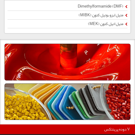
Dimethylformamide (DMF)
متیل ایزو بوتیل کتون (MIBK)
متیل اتیل کتون (MEK)
3
دوده پرینتکس V دگوسا :