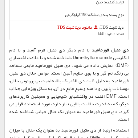
تولید کننده: چین
نوع بسته بندی: بشکه 190 کیلوگرمی
دیتاشیت TDS:
دانلود دیتاشیت TDS
تعداد دانلود :1441
دی متیل فورمامید
با نام دیگر دی متیل فرم آمید و با نام
انگلیسی Dimethylformamide شناخته شده و با علامت اختصاری
(DMF) نمایش داده می شود. دی متیل فورمامید مایعی شفاف،
بی رنگ، نم گیر و با بوی ملایم آمین است. خواص حلال دی متیل
فورمامید به دلیل ثابت دی الکتریک بالا، ماهیت بی پروتونی حلال،
نوسانات پایین و دامنه وسیع مایع در آن، به شکل ویژه ایی جذاب
است. DMF اغلب در واکنشهای شیمیایی و همچنین کاربردهای
دیگر، که به قدرت حلالیت بالایی نیاز دارد، مورد استفاده قرار می
گیرد. دی متیل فورمامید به عنوان یک حلال جهانی شناخته شده
است.
استفاده اولیه از دی متیل فورمامید به عنوان یک حلال با میزان
تبخیر کم است. DMF در تولید الیاف اکریلیک و پلاستیک استفاده