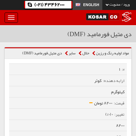
(021) 43462000
ورود / عضویت
ENGLISH
بار
و
بسته
دی متیل فورمامید (DMF)
نمودن
فهرست
مواد اولیه رنگ و رزین
حلال
سایر
دی متیل فورمامید (DMF)
1
کوثر
کیلوگرم
82000 تومان
0 (0%)
82000