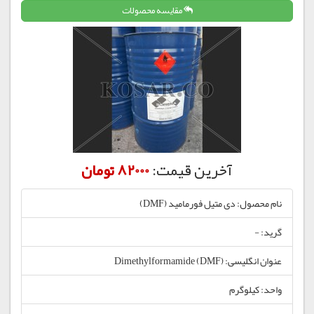
مقایسه محصولات
آخرین قیمت:
82000 تومان
نام محصول: دی متیل فورمامید (DMF)
گرید: -
عنوان انگلیسی: Dimethylformamide (DMF)
واحد: کیلوگرم