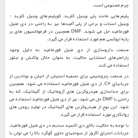
چرم مصنوعی است.
پلیمرهایی مانند پلی وینیل کلرید، کوپلیمرهای وینیل کلرید -
وینیل استات و برخی از پلی آمیدها نیز به راحتی در دی متیل
فورمامید حل می شوند. DMF همچنین در فرمولاسیون های بر
پایه اپوکسی هم مورد استفاده قرار می گیرد.
صنعت داروسازی از دی متیل فورمامید به دلیل وجود
پارامترهای استثنایی حلالیت، به عنوان حلال واکنش و تبلور
استفاده می کند.
در صنعت پتروشیمی برای تصفیه استیلن از اتیلن و بوتادین از
جریانهای C4، از دی متیل فورمامید استفاده می شود. همچنین
برای جداسازی هیدروکربن های آروماتیک از آلیفاتیک، که به
راحتی با DMF حل می شود، نیز از دی متیل فورمامید استفاده می
شود. این نوع از هیدروکربن های آلیفاتیک در تولید روغن های
روانکاری مورد استفاده قرار می گیرد.
با توجه به حلالیت بالای دی اکسید سدیم در دی متیل فورمامید،
جریانات احتراق اگزوز از سوختهای حاوی گوگرد بالا را می توان با