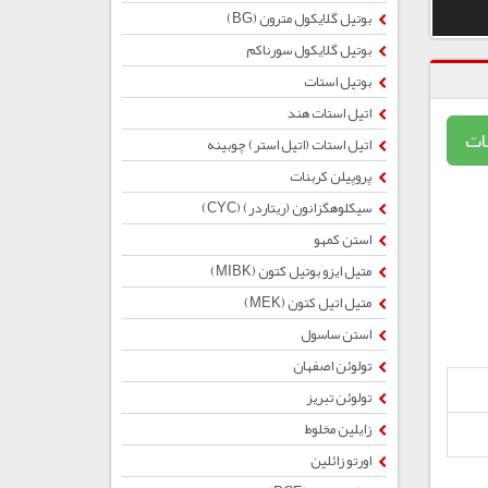
بوتیل گلایكول مترون (BG)
بوتیل گلایکول سورناکم
بوتیل استات
اتیل استات هند
ات
اتیل استات (اتیل استر) چوبینه
پروپیلن کربنات
سیکلوهگزانون (ریتاردر) (CYC)
استن کمهو
متیل ایزو بوتیل کتون (MIBK)
متیل اتیل کتون (MEK)
استن ساسول
تولوئن اصفهان
تولوئن تبریز
زایلین مخلوط
اورتو زائلین