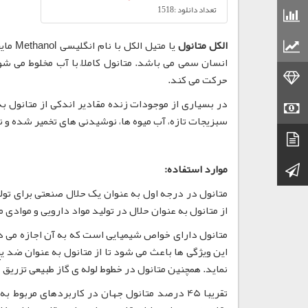
تعداد دانلود :1518
قیمت مواد شیمیایی
قیمت مواد پلاستیکی
الکل متانول
یا مت
انسان سمی می باشد. متانول کاملاً با آب مخلوط می ش
قیمت طلا
حرکت می کند.
در بسیاری از موجودات زنده مقادیر اندکی از متانول به
قیمت سکه
سبزیجات تازه، آب میوه ها، نوشیدنی های تخمیر شده و 
دیتاشیت
کانال تلگرام
موارد استفاده:
متانول در درجه اول به عنوان یک حلال صنعتی برای تو
از متانول به عنوان حلال در تولید مواد دارویی و موادی
متانول دارای خواص شیمیایی است که به آن اجازه می ده
این ویژگی ها باعث می شود تا از متانول به عنوان ضد ی
نماید. همچنین متانول در خطوط لوله ی گاز طبیعی تزریق م
تقریبا 45 درصد متانول جهان در کاربردهای مرب