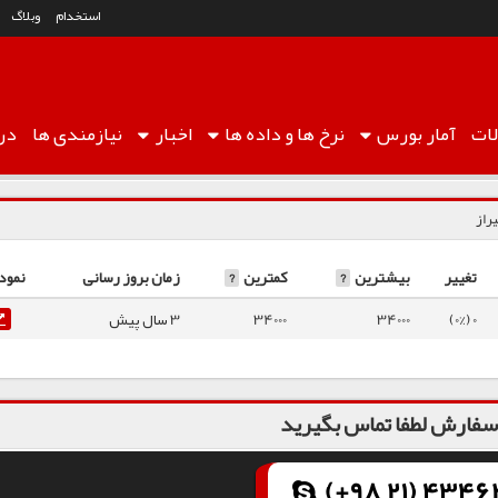
استخدام
وبلاگ
ات
آمار
بورس
نرخ ها
و داده ها
اخبار
نیازمندی ها
درب
راز
تغییر
بیشترین
?
کمترین
?
زمان بروز رسانی
نمود
0 (0%)
34000
34000
3 سال پیش
فارش لطفا تماس بگیرید
(+98 21) 43462