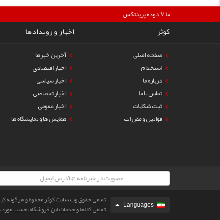
360000
دوده پرینتکس V دگوسا :
کوثر
اخبار و رویدادها
صفحه اصلی
آخرین خبرها
استخدام
اخبار اقتصادی
درباره ما
اخبار سیاسی
تماس با ما
اخبار تخصصی
ثبت شکایات
اخبار عمومی
قوانین و مقررات
همایش ها و نمایشگاه ها
تمامی حقوق وب سایت کوثر محفوظ و هرگونه کپی ب
Languages
تمامی كالاها و خدمات این فروشگاه، حسب مورد دا