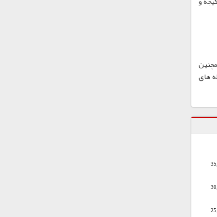
یجه و
مچنین
ه های
35
30
25