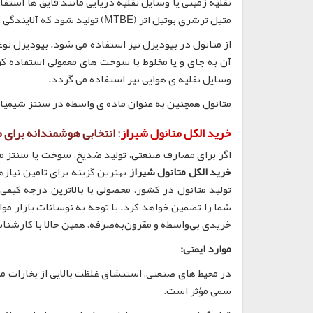
نقلیه زمینی یا وسایل نقلیه دریایی مانند قایق ها استفا
متیل ترشری بوتیل اتر (MTBE) تولید شود که آلایندگی کمتری نسبت به بنزین معمولی دارد.
از متانول در بیودیزل نیز استفاده می شود. بیودیزل نو
آن به جای و یا مخلوط با سوخت های معمولی استفاده 
وسایل نقلیه ی هوایی نیز استفاده می گردد.
متانول همچنین به عنوان ماده ی واسطه در سنتز شیمیای
خرید الکل متانول شیراز
؛ انتخابی هوشمندانه برای 
اگر برای مصارف صنعتی، تولید ضد‌یخ، سوخت یا سنتز م
خرید الکل متانول شیراز
بهترین گزینه برای تامین نیاز
تولید متانول در کشور، محصولی با بالاترین درجه کیفی 
شما را تضمین خواهد کرد. با توجه به نوسانات بازار مو
خریدی بی‌واسطه و مقرون‌به‌صرفه، همین حالا با کارشنا
موارد ایمنی:
در محیط های صنعتی، استنشاق غلظت بالایی از بخارات مت
سمی مؤثر است.