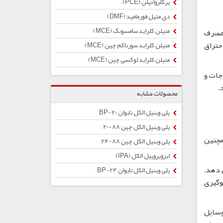
پرکلرواتیلن (PCE)
دی متیل فورمامید (DMF)
متیلن کلراید سامسونگ (MCE)
رای مصرف
حتراق
متیلن کلراید سورناکم چین (MCE)
متیلن کلراید لوکسی چین (MCE)
جات و
.
محصولات مشابه
پلی وینیل الکل تایوان BP-20
پلی وینیل الکل چین 88-20
مچنین
پلی وینیل الکل چین 88-24
ایزوپروپیل الکل (IPA)
 دهد.
پلی وینیل الکل تایوان BP-24
وگیری
وسایل