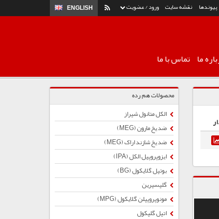
پیوندها
نقشه سایت
ورود / عضویت
ENGLISH
اره ما
تماس با ما
محصولات هم رده
الکل متانول شیراز
ار
ضد یخ مارون (MEG)
ضد یخ شازند اراک (MEG)
ایزوپروپیل الکل (IPA)
بوتیل گلایكول (BG)
گلیسیرین
مونوپروپیلن گلایکول (MPG)
اتیل گلیکول