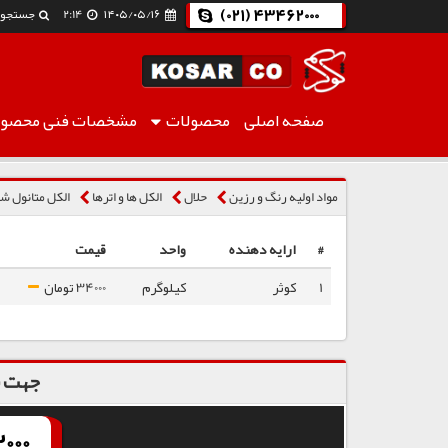
(021) 43462000
۱۴۰۵/۰۵/۱۶
2:14
جستجو
صفحه اصلی
محصولات
مشخصات فنی
محصول
الکل متانول شیراز
مواد اولیه رنگ و رزین
حلال
الكل ها و اترها
الکل متانول شی
#
ارایه دهنده
واحد
قیمت
1
کوثر
کیلوگرم
34000 تومان
جهت س
000