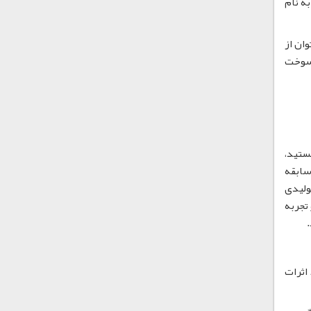
به نام
ان از
 سوخت
ستید،
سابقه
ولیدی
تجربه
اثرات