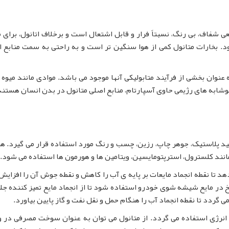
یل الکل با نام انگلیسی Methanol مایعی شفاف، بی رنگ، نسبتاً فرار و قابل اشتعال است و برخلاف اتانول، ب
ود. بخارات متانول کمی از هوا سنگین تر است و به راحتی به سمت منابع ا
 عنوان بخشی از فرآیند متابولیکی آنها موجود می باشد. موادی مانند میوه 
نوشابه های رژیمی حاوی آسپارتام، منابع اصلی متانول در بدن انسان هستند
لید پلاستیک، جوهر چاپ، رزین، چسب و رنگ مورد استفاده قرار می گیرد. ه
 مانند کلسترول، استرپتومایسین، ویتامین ها و هورمون ها استفاده می شود.
د تا نقطه انجماد مایعات بر پایه ی آب را کاهش و نقطه جوش آن را افزایش
خ در مایع شیشه شوی خودرو استفاده شود تا از انجماد مایع تمیز کننده جل
ی گردد تا نقطه انجماد آب را هنگام حمل و نقل نفت و گاز پایین بیاورد.
وط به انرژی استفاده می گردد. از متانول می توان به عنوان سوخت مصرفی در 