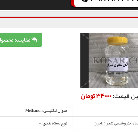
مقایسه محصول
ین قیمت:
34000 تومان
عنوان انگلیسی: Methanol
نده: پتروشیمی شیراز، ایران
نوع بسته بندی: -