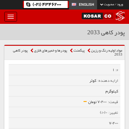
(021) 43462000
ورود / عضویت
ENGLISH
بار
و
بسته
پودر کاهی 2033
نمودن
فهرست
مواد اولیه رنگ و رزین
پیگمنت
پودرها و خمیرهای فلزی
پودر کاهی
2033
1
کوثر
کیلوگرم
702000 تومان
0 (0%)
702000