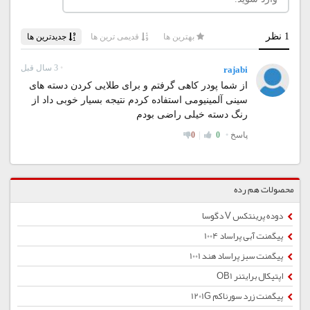
محصولات هم رده
دوده پرینتکس V دگوسا
پیگمنت آبی پراساد 1004
پیگمنت سبز پراساد هند 1001
اپتیکال برایتنر OB1
پیگمنت زرد سورناکم 1201G