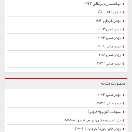
پیگمنت زرد پرتقالی 1322
تیتان آناتاس A1
پودر نقره ای 1940
پودر کاهی 2033
پودر مسی 2033
پودر طلایی 2018
پودر مسی 2018
پودر طلایی 2033
محصولات مشابه
پودر مسی 2033
پودر طلایی 2033
سولفات آمونیوم (پودر)
پلی اتیلن سنگین تزریقی (پودر) 52518
پودر فکو (بلوینگ ایجنت) D300L