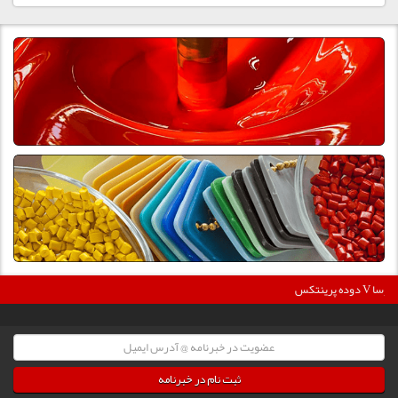
360000
دوده پرینتکس V دگوسا :
ثبت نام در خبرنامه