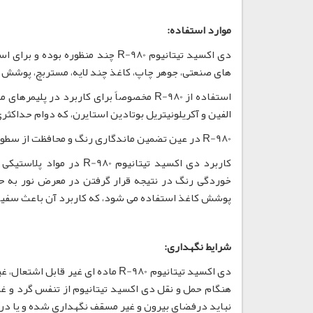
موارد استفاده:
دی اکسید تیتانیوم R-980 چند منظ
های صنعتی، جوهر چاپ، کاغذ چند لایه، مستربچ، پوشش 
الفین و آکریلونیتریل بوتادین استایرن، که دوام حداکث
R-980 در عین تضمین ماندگاری رنگ و محافظت از سطوح رنگ شده، ویژگی هایی از قبیل شفافیت و دوام را نیز برای رنگ فراهم می نماید.
کاربرد دی اکسید تیتانیو
خوردگی رنگ در نتیجه قرار گرفتن در معرض نور به ح
پوشش کاغذ استفاده می شود، که کاربرد آن باعث سفید
شرایط نگهداری:
نباید درفضای بیرون و غیر مسقف نگهداری شده و یا در