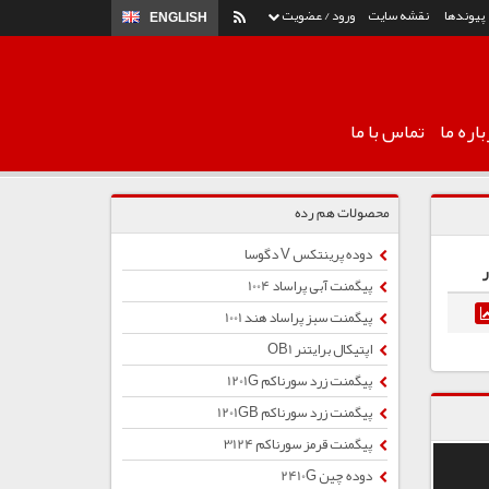
پیوندها
نقشه سایت
ورود / عضویت
ENGLISH
اره ما
تماس با ما
محصولات هم رده
دوده پرینتکس V دگوسا
ر
پیگمنت آبی پراساد 1004
پیگمنت سبز پراساد هند 1001
اپتیکال برایتنر OB1
پیگمنت زرد سورناکم 1201G
پیگمنت زرد سورناکم 1201GB
پیگمنت قرمز سورناکم 3124
دوده چین 2410G