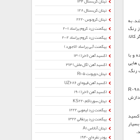
تیتان کریستال 134
تیتان کریستال 128
تیتان کرونوس 2220
د، به
صارف از رنگ
پیگمنت زرد كروم پراساد 2001
دیگر کالا:
پیگمنت زرد كروم پراساد 2002
پیگمنت آبی پراساد (لاجورد)
زش شده و با
اکسید آهن (اخرا) 130
 ویژگی هایی
اکسید آهن (گل ماش) 313
 رنگ،
تیتان دوپونت R105
اکسید آهن قهوه ای UZ686
 تیتانیوم R-980 دارای پراکندگی بالا، مقاومت بالا در برابر آب و هوا و نور، قدرت پوشانندگی بالا و پایداری مناسب است. R-980
اکسید آهن (اخرا) 190
رت رنگ آمیزی می باشد. R-980 در حین پردازش
تیتان سورناکم KS220
پیگمنت زرد لیمویی 1222
اکسید
پیگمنت زرد پرتقالی 1322
یوم روتیل دارای استحکام، چگالی، ثابت دی الکتریک و ضریب شکست بالاتری است. اندازه ذرات دی اکسید تیتانیوم R-980 بسیار
تیتان آناتاس A1
پودر نقره ای 1940