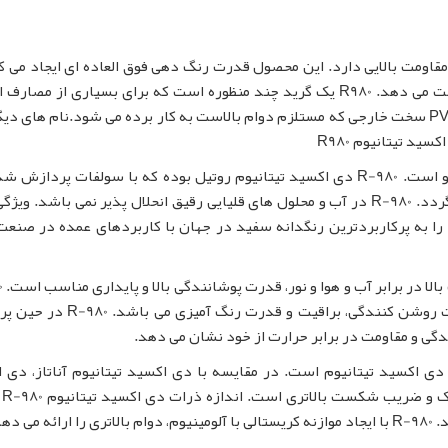
اومت بالایی دارد. این محصول قدرت رنگ دهی فوق العاده ای ایجاد می کن
راحتی پخش می شود و تناژ آبی منحصر به فردی به دست می دهد. R980 یک گرید چند منظوره است که برای بسیاری از م
های داخلی تا جوهرها و انواع مختلف پلاستیک از جمله PVC سخت خارجی که مستلزم دوام بالاست به کار برده می شود.نام های 
دی اکسید تیتانیوم R-980پودری سفیدرنگ و بدون بو است. R-980 دی اکسید تیتانیوم روتیل بوده که با سولفات پردا
اکسید آلومینیوم و دی اکسید سیلیکون عمل آوری می گردد. R-980 در آب و محلول های قلیایی رقیق انحلال پذیر نمی باشد.
را به پرکاربردترین رنگدانه سفید در جهان با کاربردهای عمده در صنعت
دی اکسید
دارای خواص رنگدانه ای عالی به همراه شفافیت، قدرت روشن کنندگی، براقیت و قد
کندگی و مقاومت در برابر حرارت از خود نشان می دهد.
دی اکسید تیتانیوم است. در مقایسه با دی اکسید تیتانیوم آناتاز، دی 
تیتان
 دهد.