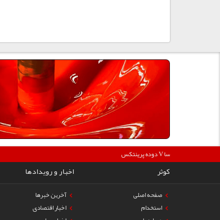
360000
دوده پرینتکس V دگوسا :
کوثر
اخبار و رویدادها
صفحه اصلی
آخرین خبرها
استخدام
اخبار اقتصادی