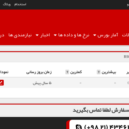
استخدام
وبلاگ
ات
آمار
بورس
نرخ ها
و داده ها
اخبار
نیازمندی ها
درب
ر
بیشترین
?
کمترین
?
زمان بروز رسانی
نمودا
-
-
5 سال پیش
فارش لطفا تماس بگیرید
(+98 21) 43462