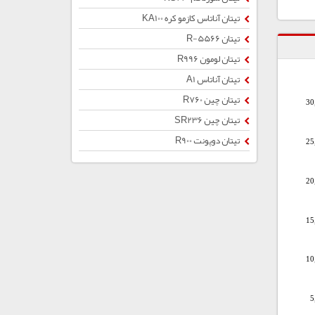
تیتان آناتاس کازمو کره KA100
تیتان R-5566
تیتان لومون R996
تیتان آناتاس A1
تیتان چین R760
30
تیتان چین SR236
تیتان دوپونت R900
25
20
15
10
5