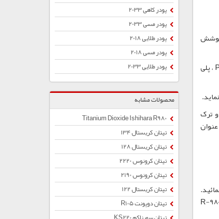
پودر کاهی 2033
پودر مسی 2033
تا پوشش
پودر طلایی 2018
پودر مسی 2018
استفاده از R-980 مخصوصاً برای کاربرد در پلیمرهای ماکرومولکولی (درشت مولکولی)، از جمله PVC سخت خارجی، پروفیل هایPVC ، پلی
پودر طلایی 2033
محصولات مشابه
) و ترک
Titanium Dioxide Ishihara R980
عنوان
تیتان کریستال 134
تیتان کریستال 128
تیتان کرونوس 2220
تیتان کرونوس 2190
نگهداری نمائید.
تیتان کریستال 122
ل و نقل دی اکسید تیتانیوم از تنفس گرد و غبار آن خودداری کرده و در صورت تماس با پوست با آب و صابون بشوئید. R-980
تیتان دوپونت R105
تیتان سورناکم KS220