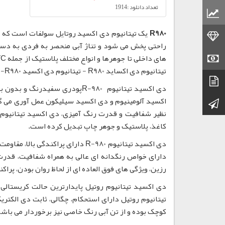
تعداد دانلود :1914
قیمت مواد پلاستیکی
R980
یک تیتانیوم دی اکسید روتایل سولفات است که مق
قیمت طلا
قیمت سکه
تیتانیوم دی اکساید R980 - تیتانیوم دی اکسید R980- اکسید تیتانیوم R980
دیتاشیت
کانال تلگرام
نظیر شفافیت و قدرت رنگ آمیزی، دی اکسید تیتانیوم 
کاغذ، پلاستیک و جوهر چاپ تبدیل کرده است.
رزین، ویژگی های فوق العاده ای از لحاظ روان بودن، پرا
دی اکسید تیتانیوم روتیل پایدارترین حالت کریستالی 
کوچک بوده و از تن آبی رنگ خاصی نیز برخوردار می باشد. R-980 با ایجاد موازنه کریستالی با آلومینیوم، دوام بالاتری را ارائه می