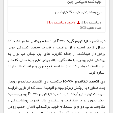
تولید کننده: تیپکس، چین
نوع بسته بندی: کیسه 25 کیلوگرمی
دیتاشیت TDS:
دانلود دیتاشیت TDS
تعداد دانلود :2905
دی اکسید تیتانیوم گرید
R760 از دسته روتایل ها میباشد که
جنرال گرید است و از براقیت و قدرت سفید کنندگی خوبی
برخوردار میباشد. از جمله کاربرد های این تیتان می توان به
پوشش های پودری با ماندگاری بالا، جوهر های پایه حلال، کاغذ و
نیز پلاستیک هایی که نیاز به انعطاف پذیری و براقیت بالا دارند
اشاره کرد.
دی اکسید تیتانیوم R-760
پیگمنت دی اکسید تیتانیوم روتیل
چند منظوره با روکش زیرکونیوم و آلومینا است که از طریق فرآیند
سولفات تولید می گردد. دی اکسید تیتانیوم R-760 پودری سفید
رنگ، بدون بو با شفافیت و سفیدی بالا، قدرت پوشانندگی و
مقاومت عالی، دوام و استحکام خوب، پراکندگی آسان، جذب روغن
کم، قدرت محو شدن (کمرنگ شدن) بالا و پایداری شیمیایی