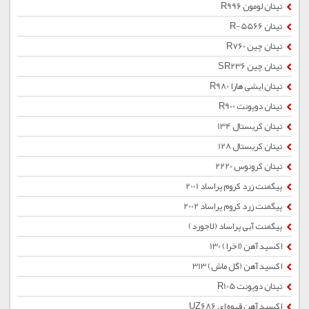
تیتان لومون R996
تیتان R-5566
تیتان چین R760
تیتان چین SR236
تیتان ایشی هارا R980
تیتان دوپونت R900
تیتان کریستال 134
تیتان کریستال 128
تیتان کرونوس 2220
پیگمنت زرد كروم پراساد 2001
پیگمنت زرد كروم پراساد 2002
پیگمنت آبی پراساد (لاجورد)
اکسید آهن (اخرا) 130
اکسید آهن (گل ماش) 313
تیتان دوپونت R105
اکسید آهن قهوه ای UZ686