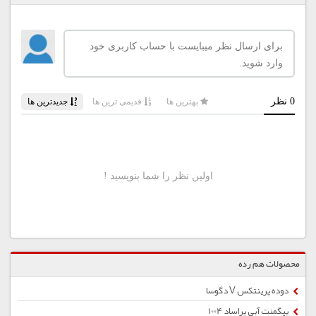
محصولات هم رده
دوده پرینتکس V دگوسا
پیگمنت آبی پراساد 1004