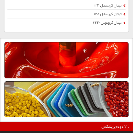
تیتان کریستال 134
تیتان کریستال 128
تیتان کرونوس 2220
36
دوده پرینتکس V دگوسا :