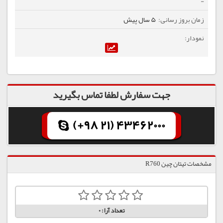
-
5 سال پیش
جهت سفارش لطفا تماس بگیرید
(+98 21) 43462000
مشخصات تیتان چین R760
تعداد آرا:
0