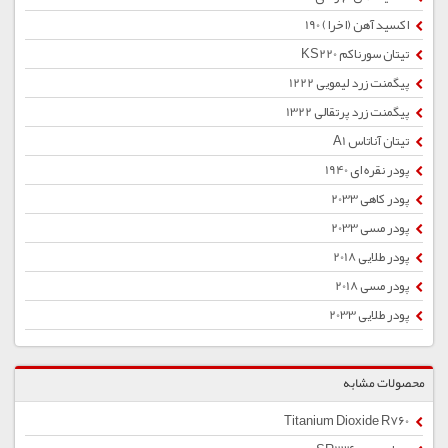
اکسید آهن (اخرا) 190
تیتان سورناکم KS220
پیگمنت زرد لیمویی 1222
پیگمنت زرد پرتقالی 1322
تیتان آناتاس A1
پودر نقره ای 1940
پودر کاهی 2033
پودر مسی 2033
پودر طلایی 2018
پودر مسی 2018
پودر طلایی 2033
محصولات مشابه
Titanium Dioxide R760