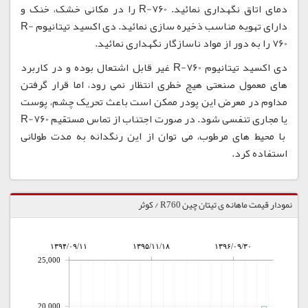
دمای اتاق نگهداری نمائید. R-760 را در مکانی خشک، خنک و
دارای تهویه مناسب ذخیره سازی نمائید. دی اکسید تیتانیوم R-
760 را به دور از مواد ناسازگار نگهداری نمائید.
دی اکسید تیتانیوم R-760 غیر قابل اشتعال بوده و در کاربرد
های معمول صنعتی هیچ خطری انتظار نمی رود، اما قرار گرفتن
مداوم در معرض این پودر ممکن است باعث تحریک چشم، پوست
یا مجاری تنفسی شود. در صورت اجتناب از تماس مستقیم R-760
با محیط های مرطوب، می توان از این رنگدانه به مدت طولانی
استفاده کرد.
نمودار قیمت ماهانه ی تیتان چین R760 / کوثر
۱۳۹۴/۰۹/۱۱
۱۳۹۵/۱۱/۱۸
۱۳۹۶/۰۹/۳۰
25,000
20,000